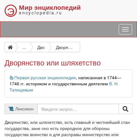
Мир энциклопедий
Э
encyclopedia.ru
...
Дво
Дворянство или шляхетство
Дворянство или шляхетство
Информация
Первая русская энциклопедия
, написанная в 1744—
1746 гг. историком и государственным деятелем
В. Н.
Татищевым
Лексикон
Дворянство, или шляхетство, есть главный и честнейший стан
государства, зане оно есть природное для обороны
государства воинство и для расправы министерство или