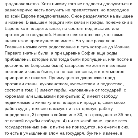
градоначальство. Хотя никому того ис подлости дослужиться и
равномерную честь получить не препятствует, но природное
во всей Европе предпочитаемо. Оное разделяется на вышшее
и нижнее. В вышшем герцоги или князи и графы, понеже сии в
Европе хотя владетельные, но состоят под властию или
протекциею государей. Нижнее шляхетство все, что токмо
шляхетское преимущество имеет. Но у нас разделено.
Главные называются родословные и суть которые до Иоанна
Перваго знатны были, а при царевне Софии еще роды
прибавлены, которые или тогда были пропущены, или после в
достоинстве боярском были; татарские же хотя и в великом
почтении и чинах были, но не все внесены, и в том многое
пристрастие видимо. Преимущество дворянское пред
протчими станы, духовенством, купечеством и подлостию,
состоит в том: 1) имеют гербы, жалованные от государей, с
коронами или шишаками прикрытые; 2) имеют свободу
недвижимые отчины купить, владеть и продать, сами своих
рабов судят, телесно наказуют и в каторжную работу
определяют; 3) служа в войске ине 30, а в гражданстве 35 лет,
от всякой службы свободен; 4) ни по какой вине, кроме всех
государственных вин, к пытке не приводится, но ежели в сих,
то есть в умышлении злом на государя, бунте и измене, в