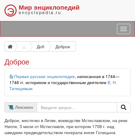
Мир энциклопедий
Э
encyclopedia.ru
...
Доб
Доброе
Доброе
Информация
Первая русская энциклопедия
, написанная в 1744—
1746 гг. историком и государственным деятелем
В. Н.
Татищевым
Лексикон
Доброе, местечко в Литве, воеводстве Мстиславском, на реке
Наппе, 3 мили от Мстиславля, при котором 1708 г. над
шведами предводительством генерала князя Голицына