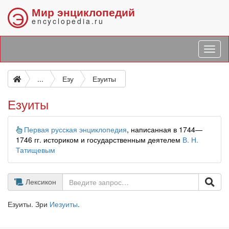
Мир энциклопедий
Э
encyclopedia.ru
...
Езу
Езуиты
Езуиты
Информация
Первая русская энциклопедия
, написанная в 1744—
1746 гг. историком и государственным деятелем
В. Н.
Татищевым
Лексикон
Езуиты. Зри
Иезуиты
.