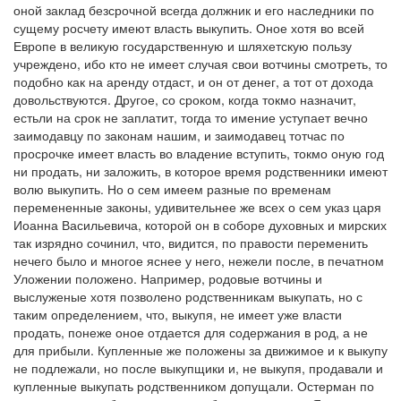
оной заклад безсрочной всегда должник и его наследники по
сущему росчету имеют власть выкупить. Оное хотя во всей
Европе в великую государственную и шляхетскую пользу
учреждено, ибо кто не имеет случая свои вотчины смотреть, то
подобно как на аренду отдаст, и он от денег, а тот от дохода
довольствуются. Другое, со сроком, когда токмо назначит,
естьли на срок не заплатит, тогда то имение уступает вечно
заимодавцу по законам нашим, и заимодавец тотчас по
просрочке имеет власть во владение вступить, токмо оную год
ни продать, ни заложить, в которое время родственники имеют
волю выкупить. Но о сем имеем разные по временам
перемененные законы, удивительнее же всех о сем указ царя
Иоанна Васильевича, которой он в соборе духовных и мирских
так изрядно сочинил, что, видится, по правости переменить
нечего было и многое яснее у него, нежели после, в печатном
Уложении положено. Например, родовые вотчины и
выслуженые хотя позволено родственникам выкупать, но с
таким определением, что, выкупя, не имеет уже власти
продать, понеже оное отдается для содержания в род, а не
для прибыли. Купленные же положены за движимое и к выкупу
не подлежали, но после выкупщики и, не выкупя, продавали и
купленные выкупать родственником допущали. Остерман по