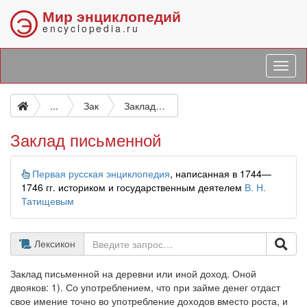
Мир энциклопедий
Э
encyclopedia.ru
...
Зак
Заклад письменной
Заклад письменной
Информация
Первая русская энциклопедия
, написанная в 1744—
1746 гг. историком и государственным деятелем
В. Н.
Татищевым
Лексикон
Заклад письменной на деревни или иной доход. Оной
двояков: 1). Со употреблением, что при займе денег отдаст
свое имение точно во употребление доходов вместо роста, и