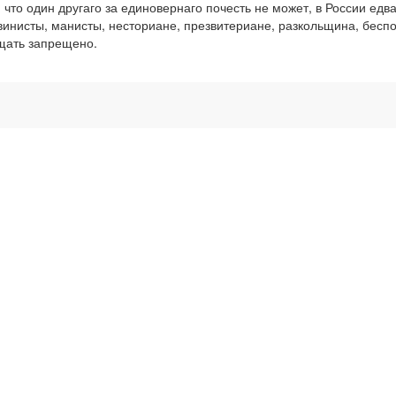
что один другаго за единовернаго почесть не может, в России едва
винисты, манисты, несториане, презвитериане, разкольщина, беспо
ащать запрещено.