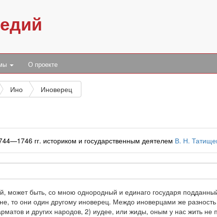
педий
умы
О проекте
Ино
Иноверец
1744—1746 гг. историком и государственным деятелем
В. Н. Татищ
ой, может быть, со мною однородный и единаго государя подданный
коне, то они один другому иноверец. Междо иноверцами же разность 
рматов и других народов, 2) иудее, или жиды, оным у нас жить не 