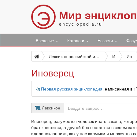
Э
Мир энцикло
encyclopedia.ru
Введение
Каталоги
Новости
Фор
Лексикон российской исторической, географической, политической и гражданской
И
Ин
Иноверец
Информация
Первая русская энциклопедия
, написанная в 
Лексикон
Иноверец, разумеется человек инаго закона, котор
брат крестится, а другой брат остается в своем за
идолопоклонники, как у нас калмыки и множество са