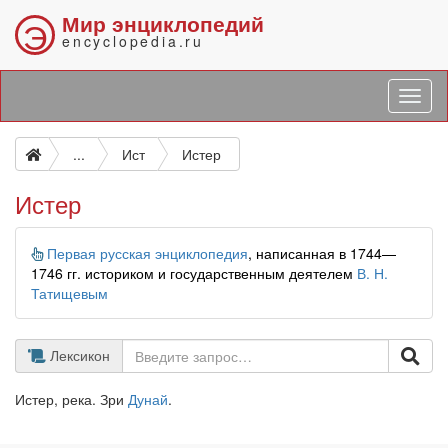
Мир энциклопедий
Э
encyclopedia.ru
...
Ист
Истер
Истер
Информация
Первая русская энциклопедия
, написанная в 1744—
1746 гг. историком и государственным деятелем
В. Н.
Татищевым
Лексикон
Истер, река. Зри
Дунай
.