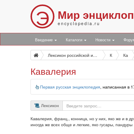
Э
Мир энцикло
encyclopedia.ru
Введение
Каталоги
Новости
Фор
Лексикон российской исторической, географической, политической и гражданской
К
Ка
Кавалерия
Информация
Первая русская энциклопедия
, написанная в 
Лексикон
Кавалерия, франц., конница, но у них, яко же и в 
иногда же всех обще и легкие, яко гусары, пандуры 