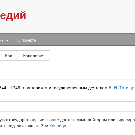
педий
умы
О проекте
Кав
Кавалерия
1744—1746 гг. историком и государственным деятелем
В. Н. Татищ
других государствах, сие звание дается токмо рейтарам или кираси
и т. под. заключают. Зри
Конница
.