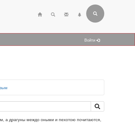
Войти
евым
рам, а драгуны междо оными и пехотою почитаются,