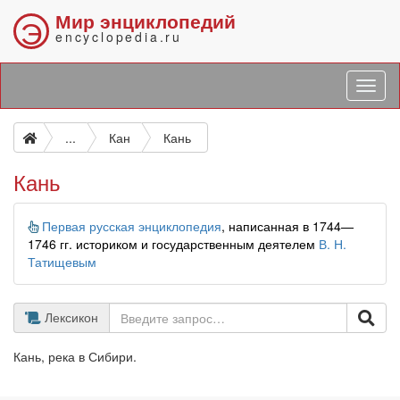
Мир энциклопедий
Э
encyclopedia.ru
...
Кан
Кань
Кань
Информация
Первая русская энциклопедия
, написанная в 1744—
1746 гг. историком и государственным деятелем
В. Н.
Татищевым
Лексикон
Кань, река в Сибири.