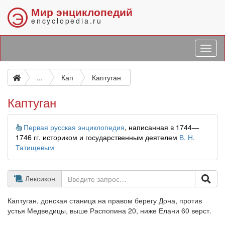
Мир энциклопедий
Э
encyclopedia.ru
...
Кап
Каптуган
Каптуган
Информация
Первая русская энциклопедия
, написанная в 1744—
1746 гг. историком и государственным деятелем
В. Н.
Татищевым
Лексикон
Каптуган, донская станица на правом берегу Дона, против
устья Медведицы, выше Распопина 20, ниже Елани 60 верст.