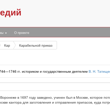
педий
умы
О проекте
Кар
Карабельной приказ
1744—1746 гг. историком и государственным деятелем
В. Н. Татищ
 Воронеже в 1697 году заведено, учинен был в Москве, которое пот
оскве кантора для заготовления и отправления припасов, куда потр