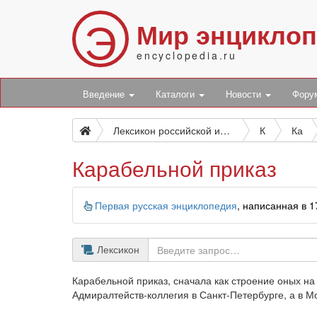
Э
Мир энцикло
encyclopedia.ru
Введение
Каталоги
Новости
Фор
Лексикон российской исторической, географической, политической и гражданской
К
Ка
Карабельной приказ
Информация
Первая русская энциклопедия
, написанная в 
Лексикон
Карабельной приказ, сначала как строение оных на
Адмиралтейств-коллегия в Санкт-Петербурге, а в М