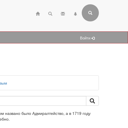
Войти
евым
ом названо было Адмиралтейство, а в 1719 году
ебно.