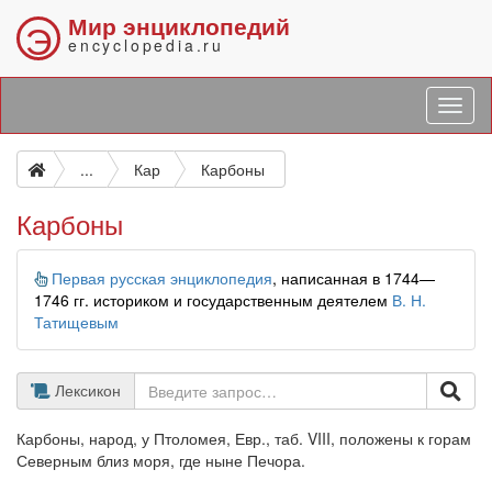
Мир энциклопедий
Э
encyclopedia.ru
...
Кар
Карбоны
Карбоны
Информация
Первая русская энциклопедия
, написанная в 1744—
1746 гг. историком и государственным деятелем
В. Н.
Татищевым
Лексикон
Карбоны, народ, у Птоломея, Евр., таб. VIII, положены к горам
Северным близ моря, где ныне Печора.