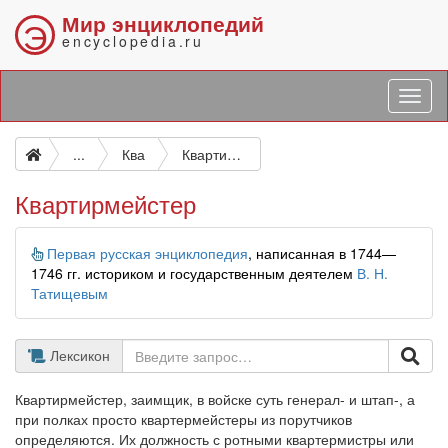
Мир энциклопедий
Э
encyclopedia.ru
...
Ква
Квартирмейстер
Квартирмейстер
Информация
Первая русская энциклопедия
, написанная в 1744—
1746 гг. историком и государственным деятелем
В. Н.
Татищевым
Лексикон
Квартирмейстер, заимщик, в войске суть генерал- и штап-, а
при полках просто квартермейстеры из порутчиков
определяются. Их должность с ротными квартермистры или