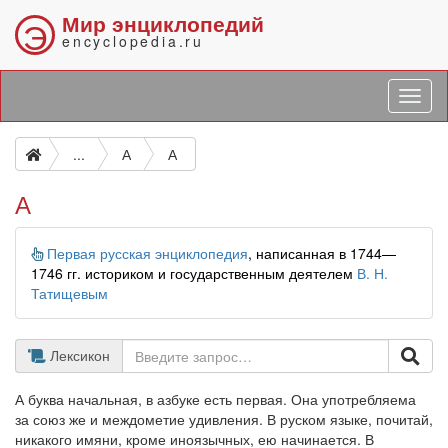
Мир энциклопедий
Э
encyclopedia.ru
...
А
А
А
Информация
Первая русская энциклопедия
, написанная в 1744—
1746 гг. историком и государственным деятелем
В. Н.
Татищевым
Лексикон
А буква начальная, в азбуке есть первая. Она употребляема
за союз же и междометие удивления. В руском языке, почитай,
никакого имяни, кроме иноязычных, ею начинается. В