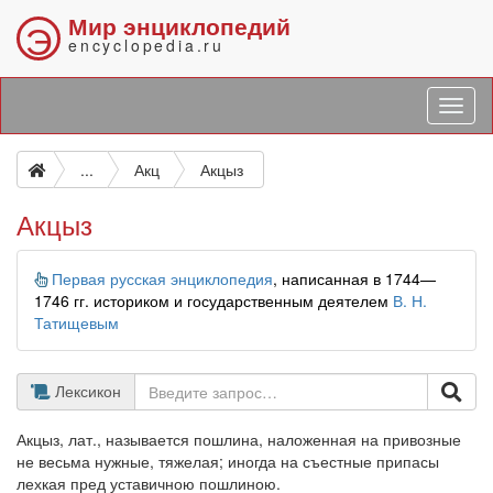
Мир энциклопедий
Э
encyclopedia.ru
...
Акц
Акцыз
Акцыз
Информация
Первая русская энциклопедия
, написанная в 1744—
1746 гг. историком и государственным деятелем
В. Н.
Татищевым
Лексикон
Акцыз, лат., называется пошлина, наложенная на привозные
не весьма нужные, тяжелая; иногда на съестные припасы
лехкая пред уставичною пошлиною.