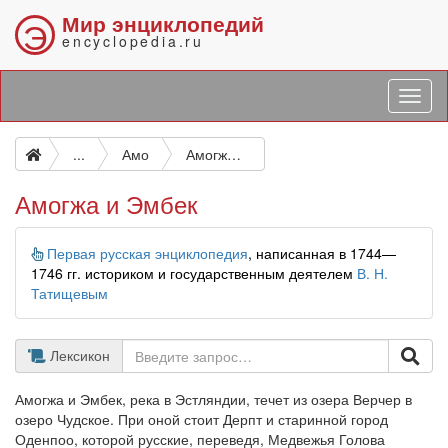
Мир энциклопедий
Э
encyclopedia.ru
...
Амо
Амогжа и Эмбек
Амогжа и Эмбек
Информация
Первая русская энциклопедия
, написанная в 1744—
1746 гг. историком и государственным деятелем
В. Н.
Татищевым
Лексикон
Амогжа и Эмбек, река в Эстляндии, течет из озера Верчер в
озеро Чудское. При оной стоит Дерпт и старинной город
Оденпоо, которой русские, переведя, Медвежья Голова