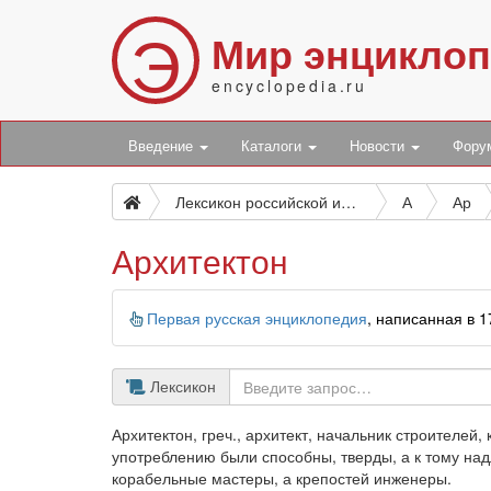
Э
Мир энцикло
encyclopedia.ru
Введение
Каталоги
Новости
Фор
Лексикон российской исторической, географической, политической и гражданской
А
Ар
Архитектон
Информация
Первая русская энциклопедия
, написанная в 
Лексикон
Архитектон, греч., архитект, начальник строителей,
употреблению были способны, тверды, а к тому на
корабельные мастеры, а крепостей инженеры.