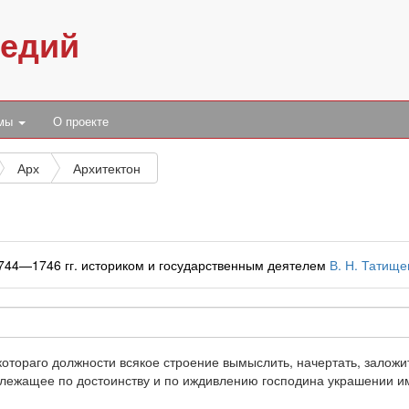
педий
умы
О проекте
Арх
Архитектон
1744—1746 гг. историком и государственным деятелем
В. Н. Татищ
 котораго должности всякое строение вымыслить, начертать, заложит
длежащее по достоинству и по иждивлению господина украшении и