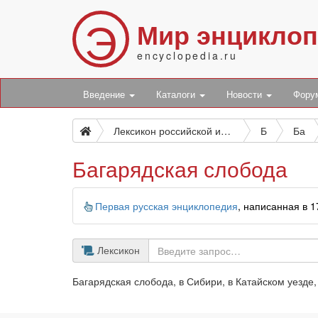
Э
Мир энцикло
encyclopedia.ru
Введение
Каталоги
Новости
Фор
Лексикон российской исторической, географической, политической и гражданской
Б
Ба
Багарядская слобода
Информация
Первая русская энциклопедия
, написанная в 
Лексикон
Багарядская слобода, в Сибири, в Катайском уезде,