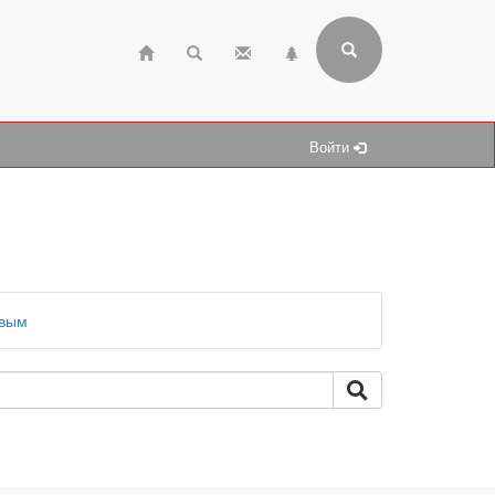
Войти
евым