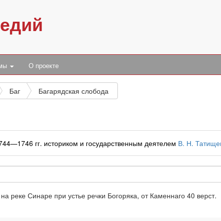
педий
умы
О проекте
Баг
Багарядская слобода
1744—1746 гг. историком и государственным деятелем
В. Н. Татищ
 на реке Синаре при устье речки Богоряка, от Каменнаго 40 верст.