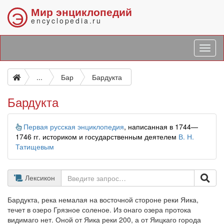
Мир энциклопедий
Э
encyclopedia.ru
...
Бар
Бардукта
Бардукта
Информация
Первая русская энциклопедия
, написанная в 1744—
1746 гг. историком и государственным деятелем
В. Н.
Татищевым
Лексикон
Бардукта, река немалая на восточной стороне реки Яика,
течет в озеро Грязное соленое. Из онаго озера протока
видимаго нет. Оной от Яика реки 200, а от Яицкаго города