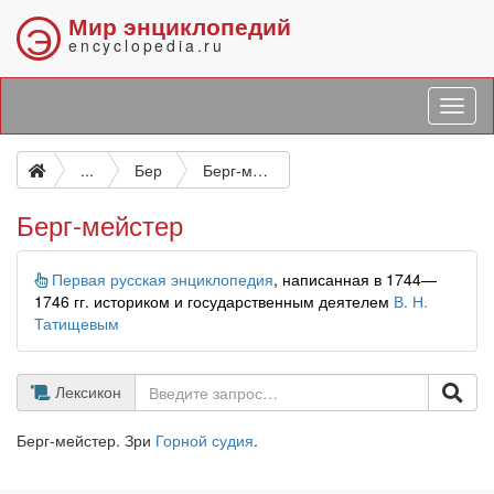
Мир энциклопедий
Э
encyclopedia.ru
...
Бер
Берг-мейстер
Берг-мейстер
Информация
Первая русская энциклопедия
, написанная в 1744—
1746 гг. историком и государственным деятелем
В. Н.
Татищевым
Лексикон
Берг-мейстер. Зри
Горной судия
.