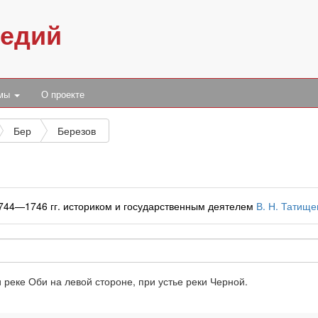
педий
умы
О проекте
Бер
Березов
1744—1746 гг. историком и государственным деятелем
В. Н. Татищ
 реке Оби на левой стороне, при устье реки Черной.