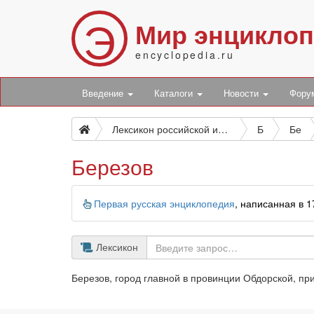
Э
Мир энцикло
encyclopedia.ru
Введение
Каталоги
Новости
Фор
Лексикон российской исторической, географической, политической и гражданской
Б
Бе
Березов
Информация
Первая русская энциклопедия
, написанная в 
Лексикон
Березов, город главной в провинции Обдорской, при