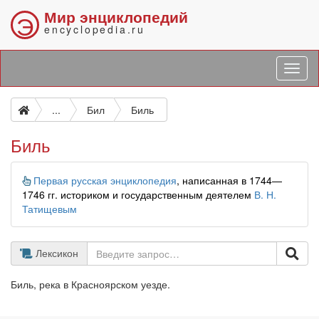
Мир энциклопедий
Э
encyclopedia.ru
...
Бил
Биль
Биль
Информация
Первая русская энциклопедия
, написанная в 1744—
1746 гг. историком и государственным деятелем
В. Н.
Татищевым
Лексикон
Биль, река в Красноярском уезде.