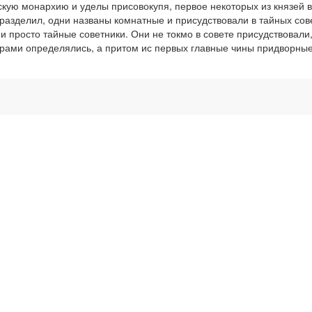
рускую монархию и уделы присовокупя, первое некоторых из князей 
 разделил, одни названы комнатные и присудствовали в тайных сов
 и просто тайные советники. Они не токмо в совете присудствовал
орами определялись, а притом ис первых главные чины придворные