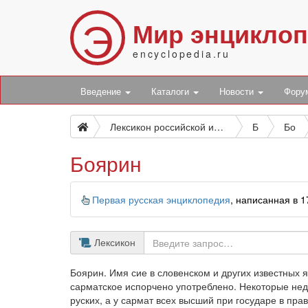
Э
Мир энцикло
encyclopedia.ru
Введение
Каталоги
Новости
Фор
Лексикон российской исторической, географической, политической и гражданской
Б
Бо
Боярин
Информация
Первая русская энциклопедия
, написанная в 
Лексикон
Боярин. Имя сие в словенском и других известных я
сарматское испорчено употреблено. Некоторые неда
руских, а у сармат всех высший при государе в пра