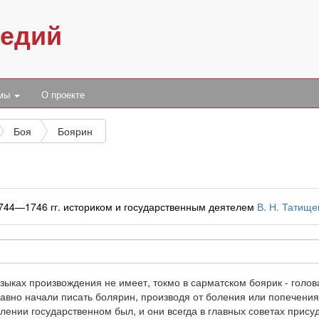
педий
умы
О проекте
Боя
Боярин
1744—1746 гг. историком и государственным деятелем
В. Н. Татищ
зыках произвождения не имеет, токмо в сарматском боярик - голова
вно начали писать болярин, производя от боления или попечения 
влении государственном был, и они всегда в главных советах прису