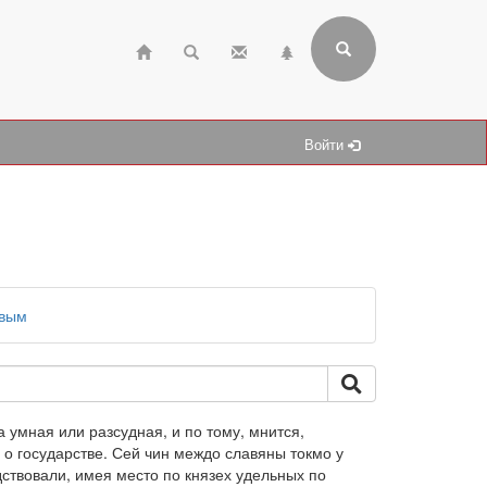
Войти
евым
 умная или разсудная, и по тому, мнится,
о государстве. Сей чин междо славяны токмо у
дствовали, имея место по князех удельных по