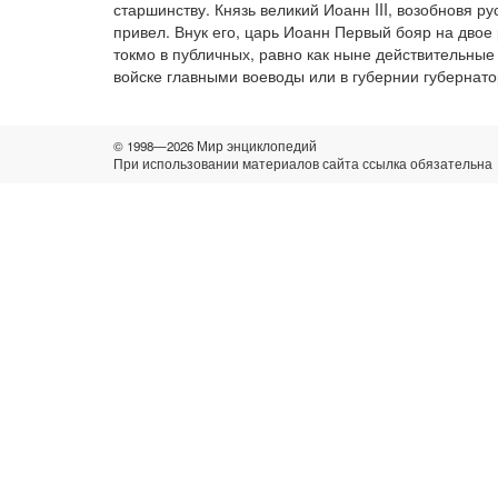
старшинству. Князь великий Иоанн III, возобновя 
привел. Внук его, царь Иоанн Первый бояр на двое
токмо в публичных, равно как ныне действительные
войске главными воеводы или в губернии губернат
© 1998—2026 Мир энциклопедий
При использовании материалов сайта ссылка обязательна