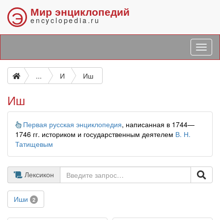
Мир энциклопедий
Э
encyclopedia.ru
...
И
Иш
Иш
Информация
Первая русская энциклопедия
, написанная в 1744—
1746 гг. историком и государственным деятелем
В. Н.
Татищевым
Лексикон
Иши
2