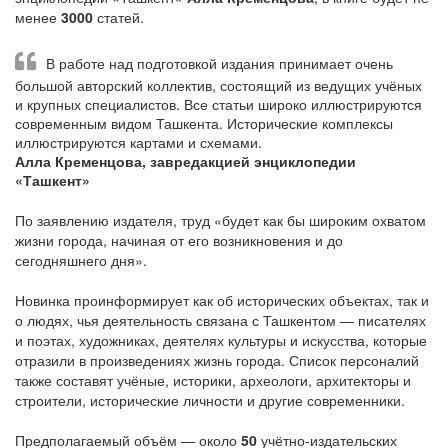
менее
3000
статей.
В работе над подготовкой издания принимает очень
большой авторский коллектив, состоящий из ведущих учёных
и крупных специалистов. Все статьи широко иллюстрируются
современным видом Ташкента. Исторические комплексы
иллюстрируются картами и схемами.
Алла Кременцова, завредакцией энциклопедии
«Ташкент»
По заявлению издателя, труд «будет как бы широким охватом
жизни города, начиная от его возникновения и до
сегодняшнего дня».
Новинка проинформирует как об исторических объектах, так и
о людях, чья деятельность связана с Ташкентом — писателях
и поэтах, художниках, деятелях культуры и искусства, которые
отразили в произведениях жизнь города. Список персоналий
также составят учёные, историки, археологи, архитекторы и
строители, исторические личности и другие современники.
Предполагаемый объём — около
50
учётно-издательских