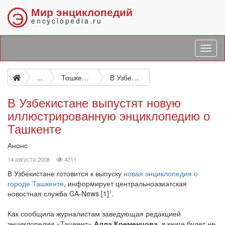
Мир энциклопедий
Э
encyclopedia.ru
...
Тошкент: энциклопедия
В Узбекистане выпустят новую иллюстрированную энциклопедию о Ташкенте
В Узбекистане выпустят новую
иллюстрированную энциклопедию о
Ташкенте
Анонс
просмотров
14 августа 2008
4211
В Узбекистане готовится к выпуску
новая энциклопедия о
городе Ташкенте
, информирует центральноазиатская
1
новостная служба CA-News [1]
.
Как сообщила журналистам заведующая редакцией
энциклопедии «Ташкент»
Алла Кременцова
, в книге будет не