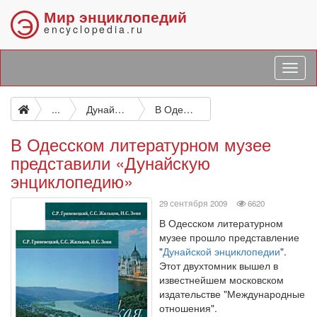
Мир энциклопедий
Э
encyclopedia.ru
...
Дунайская энциклопедия
В Одесском литературном музее представили «Дунайскую энциклопедию»
В Одесском литературном музее
представили «Дунайскую
энциклопедию»
просмотров
29 сентября 2009
6620
В Одесском литературном
музее прошло представление
"
Дунайской энциклопедии
".
Этот двухтомник вышел в
известнейшем московском
издательстве "Международные
отношения".