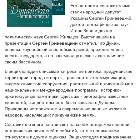
Его авторами-составителями
стали народный депутат
Украины Сергей Гриневецкий,
доктор географических наук
Игорь Зонн и доктор
политических наук Сергей Жильцов. Выступивший на
презентации
Сергей Гриневецкий
отметил, что Дунай,
являясь крупнейшей европейской рекой, проходит через
десять государств, а на восемнадцать оказывает влияние
своим бассейном.
В энциклопедии описывается река, её притоки, придунайские
территории, города и порты, транспортные коммуникации,
гидротехнические сооружения, растительный и животный мир,
национальные и международные программы, историко-
архитектурные памятники. Здесь же - биографии известных
личностей, чья деятельность была связана с Дунаем.
Приведены исторические и современные данные из жизни
народов, населяющих придунайские земли.
Составители книги настаивают на своём авторском видении
исторических личностей и событий, хотя с пониманием
отнесутся и к другим оценкам. Энциклопедия предназначена