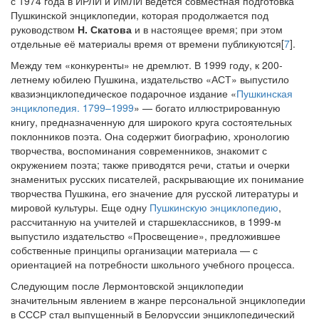
с 1974 года в ИРЛИ и ИМЛИ ведется совместная подготовка
Пушкинской энциклопедии, которая продолжается под
руководством
Н. Скатова
и в настоящее время; при этом
отдельные её материалы время от времени публикуются[
7
].
Между тем «конкуренты» не дремлют. В 1999 году, к 200-
летнему юбилею Пушкина, издательство «АСТ» выпустило
квазиэнциклопедическое подарочное издание «
Пушкинская
энциклопедия. 1799–1999
» — богато иллюстрированную
книгу, предназначенную для широкого круга состоятельных
поклонников поэта. Она содержит биографию, хронологию
творчества, воспоминания современников, знакомит с
окружением поэта; также приводятся речи, статьи и очерки
знаменитых русских писателей, раскрывающие их понимание
творчества Пушкина, его значение для русской литературы и
мировой культуры. Еще одну
Пушкинскую энциклопедию
,
рассчитанную на учителей и старшеклассников, в 1999-м
выпустило издательство «Просвещение», предложившее
собственные принципы организации материала — с
ориентацией на потребности школьного учебного процесса.
Следующим после Лермонтовской энциклопедии
значительным явлением в жанре персональной энциклопедии
в СССР стал выпущенный в Белоруссии энциклопедический