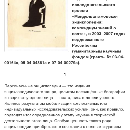
исследовательского
проекта
«Мандельштамовская
энциклопедия:
компендиум знаний о
поэте
», в 2003–2007 годах
поддержанного
Российским
гуманитарным научным
фондом (гранты № 03-04-
00164а, 05-04-04361а и 07-04-00279а).
1
Персональные энциклопедии — это издания
энциклопедического жанра, целиком посвящённые биографии
и творчеству одного лица — поэта, писателя или ученого.
Являясь результатом мобилизации коллективных или
индивидуальных исследовательских усилий, они, как правило,
подводят итог определенному этапу изучения творческой
деятельности этого лица. Особую ценность такого рода
энциклопедии приобретают в сочетании с полным изданием