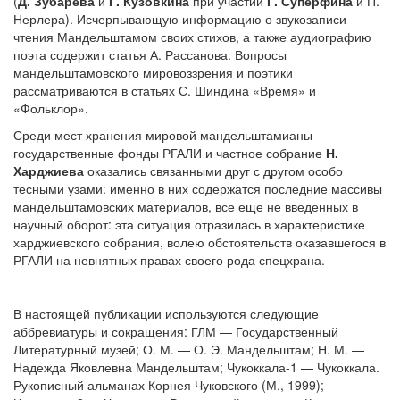
(
Д. Зубарева
и
Г. Кузовкина
при участии
Г. Суперфина
и П.
Нерлера). Исчерпывающую информацию о звукозаписи
чтения Мандельштамом своих стихов, а также аудиографию
поэта содержит статья А. Рассанова. Вопросы
мандельштамовского мировоззрения и поэтики
рассматриваются в статьях С. Шиндина «Время» и
«Фольклор».
Среди мест хранения мировой мандельштамианы
государственные фонды РГАЛИ и частное собрание
Н.
Харджиева
оказались связанными друг с другом особо
тесными узами: именно в них содержатся последние массивы
мандельштамовских материалов, все еще не введенных в
научный оборот: эта ситуация отразилась в характеристике
харджиевского собрания, волею обстоятельств оказавшегося в
РГАЛИ на невнятных правах своего рода спецхрана.
В настоящей публикации используются следующие
аббревиатуры и сокращения: ГЛМ — Государственный
Литературный музей; О. М. — О. Э. Мандельштам; Н. М. —
Надежда Яковлевна Мандельштам; Чукоккала-1 — Чукоккала.
Рукописный альманах Корнея Чуковского (М., 1999);