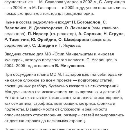
осуществиться — М. Соколова умерла в 2002-м, С. Аверинцев
— в 2004-м, а М. Гаспаров — в 2005 году, успев оставить лишь
несколько десятков текстов для энциклопедии.
Ныне в состав редколлегии входят
Н. Богомолов
,
С.
Василенко
,
И. Делекторская
,
О. Лекманов
(зам. главного
редактора),
П. Нерлер
(гл. редактор),
А. Сорокин
,
Н. Струве
,
Р. Тименчик
,
Ю. Фрейдин
,
О. Шамфарова
(секретарь
редколлегии),
С. Шиндин
и Г. Якушева.
Вводную статью для МЭ «Осип Мандельштам и мировая
культура», которую предполагал написать С. Аверинцев, в
2004–2005 годах написал
В. Микушевич
.
При обсуждении плана МЭ М. Гаспаров взял на себя едва ли
не самое сложное во всем проекте — подготовку статей,
посвященных разбору буквально каждого из стихотворений
Мандельштама (за исключением лишь шуточных и детских)!
Его статьи охватывали такие аспекты анализа стихотворения,
как семантика, строфика, композиция, метрика, фоника и
подтексты. В зависимости от сложности и значимости
описываемого стихотворения, размеры статей варьировались
от десятка строчек до нескольких страниц.
Подразумевались и краткие вводные тексты к статьям