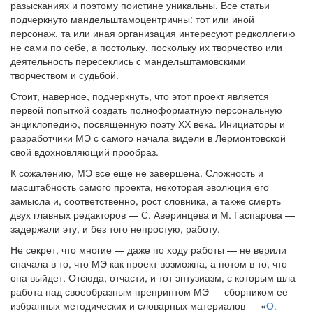
разысканиях и поэтому поистине уникальны. Все статьи
подчеркнуто мандельштамоцентричны: тот или иной
персонаж, та или иная организация интересуют редколлегию
не сами по себе, а постольку, поскольку их творчество или
деятельность пересеклись с мандельштамовскими
творчеством и судьбой.
Стоит, наверное, подчеркнуть, что этот проект является
первой попыткой создать полноформатную персональную
энциклопедию, посвященную поэту ХХ века. Инициаторы и
разработчики МЭ с самого начала видели в Лермонтовской
свой вдохновляющий прообраз.
К сожалению, МЭ все еще не завершена. Сложность и
масштабность самого проекта, некоторая эволюция его
замысла и, соответственно, рост словника, а также смерть
двух главных редакторов — С. Аверинцева и М. Гаспарова —
задержали эту, и без того непростую, работу.
Не секрет, что многие — даже по ходу работы — не верили
сначала в то, что МЭ как проект возможна, а потом в то, что
она выйдет. Отсюда, отчасти, и тот энтузиазм, с которым шла
работа над своеобразным препринтом МЭ — сборником ее
избранных методических и словарных материалов — «
О.