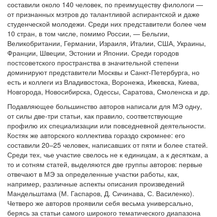
составили около 140 человек, по преимуществу филологи —
от признанных мэтров до талантливой аспирантской и даже
студенческой молодежи. Среди них представители более чем
10 стран, в том числе, помимо России, — Бельгии,
Великобритании, Германии, Израиля, Италии, США, Украины,
Франции, Швеции, Эстонии и Японии. Среди городов
постсоветского пространства в значительной степени
доминируют представители Москвы и Санкт-Петербурга, но
есть и коллеги из Владивостока, Воронежа, Ижевска, Киева,
Новгорода, Новосибирска, Одессы, Саратова, Смоленска и др.
Подавляющее большинство авторов написали для МЭ одну,
от силы две-три статьи, как правило, соответствующие
профилю их специализации или повседневной деятельности.
Костяк же авторского коллектива гораздо скромнее: его
составили 20–25 человек, написавших от пяти и более статей.
Среди тех, чье участие свелось не к единицам, а к десяткам, а
то и сотням статей, выделяются две группы авторов: первые
отвечают в МЭ за определенные участки работы, как,
например, различные аспекты описания произведений
Мандельштама (М. Гаспаров, Д. Сичинава, С. Василенко).
Четверо же авторов проявили себя весьма универсально,
берясь за статьи самого широкого тематического диапазона