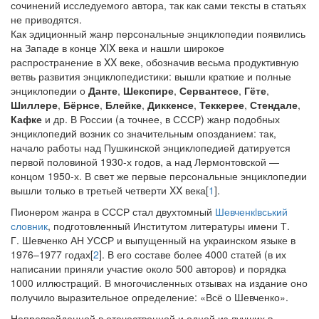
сочинений исследуемого автора, так как сами тексты в статьях
не приводятся.
Как эдиционный жанр персональные энциклопедии появились
на Западе в конце XIX века и нашли широкое
распространение в XX веке, обозначив весьма продуктивную
ветвь развития энциклопедистики: вышли краткие и полные
энциклопедии о
Данте
,
Шекспире
,
Сервантесе
,
Гёте
,
Шиллере
,
Бёрнсе
,
Блейке
,
Диккенсе
,
Теккерее
,
Стендале
,
Кафке
и др. В России (а точнее, в СССР) жанр подобных
энциклопедий возник со значительным опозданием: так,
начало работы над Пушкинской энциклопедией датируется
первой половиной 1930-х годов, а над Лермонтовской —
концом 1950-х. В свет же первые персональные энциклопедии
вышли только в третьей четверти XX века[
1
].
Пионером жанра в СССР стал двухтомный
Шевченкiвський
словник
, подготовленный Институтом литературы имени Т.
Г. Шевченко АН УССР и выпущенный на украинском языке в
1976–1977 годах[
2
]. В его составе более 4000 статей (в их
написании приняли участие около 500 авторов) и порядка
1000 иллюстраций. В многочисленных отзывах на издание оно
получило выразительное определение: «Всё о Шевченко».
Непревзойденной в отечественной и одной из лучших в