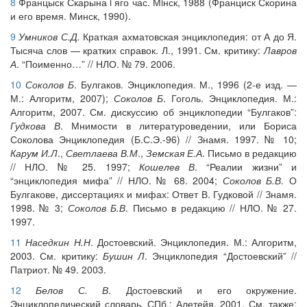
8
Францыск Скарына i яго час. Мiнск, 1988 (Франциск Скорина
и его время. Минск, 1990).
9
Умников С.Д.
Краткая ахматовская энциклопедия: от А до Я.
Тысяча слов — кратких справок. Л., 1991. См. критику:
Лавров
А
. “Поименно…” // НЛО. № 79. 2006.
10
Соколов Б
. Булгаков. Энциклопедия. М., 1996 (2-е изд. —
М.: Алгоритм, 2007);
Соколов Б
. Гоголь. Энциклопедия. М.:
Алгоритм, 2007. См. дискуссию об энциклопедии “Булгаков”:
Гудкова В
. Мнимости в литературоведении, или Бориса
Соколова Энциклопедия (Б.С.Э.-96) // Знамя. 1997. № 10;
Карум И.Л
.,
Светлаева В.М
.,
Земская Е.А
. Письмо в редакцию
// НЛО. № 25. 1997;
Кошелев В
. “Реалии жизни” и
“энциклопедия мифа” // НЛО. № 68. 2004;
Соколов Б.В
. О
Булгакове, диссертациях и мифах: Ответ В. Гудковой // Знамя.
1998. № 3;
Соколов Б.В
. Письмо в редакцию // НЛО. № 27.
1997.
11
Наседкин Н.Н
. Достоевский. Энциклопедия. М.: Алгоритм,
2003. См. критику:
Бушин Л
. Энциклопедия “Достоевский” //
Патриот. № 49. 2003.
12
Белов С. В
. Достоевский и его окружение.
Энциклопедический словарь. СПб.: Алетейя, 2001. См. также: