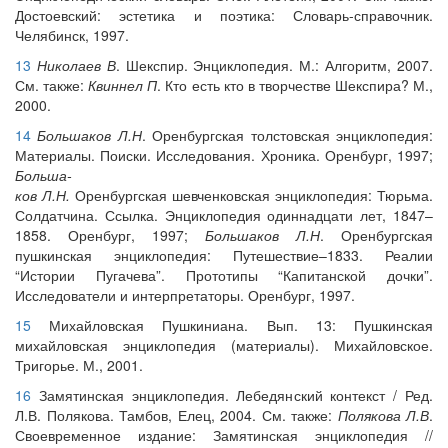
Достоевский: эстетика и поэтика: Словарь-справочник.
Челябинск, 1997.
13
Николаев В
. Шекспир. Энциклопедия. М.: Алгоритм, 2007.
См. также:
Квиннел П
. Кто есть кто в творчестве Шекспира? М.,
2000.
14
Большаков Л.Н
. Оренбургская толстовская энциклопедия:
Материалы. Поиски. Исследования. Хроника. Оренбург, 1997;
Больша-
ков Л.Н.
Оренбургская шевченковская энциклопедия: Тюрьма.
Солдатчина. Ссылка. Энциклопедия одиннадцати лет, 1847–
1858. Оренбург, 1997;
Большаков Л.Н
. Оренбургская
пушкинская энциклопедия: Путешествие–1833. Реалии
“Истории Пугачева”. Прототипы “Капитанской дочки”.
Исследователи и интерпретаторы. Оренбург, 1997.
15
Михайловская Пушкиниана. Вып. 13: Пушкинская
михайловская энциклопедия (материалы). Михайловское.
Тригорье. М., 2001.
16
Замятинская энциклопедия. Лебедянский контекст / Ред.
Л.В. Полякова. Тамбов, Елец, 2004. См. также:
Полякова Л.В
.
Своевременное издание: Замятинская энциклопедия //