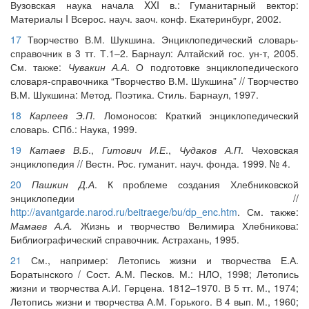
Вузовская наука начала XXI в.: Гуманитарный вектор:
Материалы I Всерос. науч. заоч. конф. Екатеринбург, 2002.
17
Творчество В.М. Шукшина. Энциклопедический словарь-
справочник в 3 тт. Т.1–2. Барнаул: Алтайский гос. ун-т, 2005.
См. также:
Чувакин А.А
. О подготовке энциклопедического
словаря-справочника “Творчество В.М. Шукшина” // Творчество
В.М. Шукшина: Метод. Поэтика. Стиль. Барнаул, 1997.
18
Карпеев Э.П
. Ломоносов: Краткий энциклопедический
словарь. СПб.: Наука, 1999.
19
Катаев В.Б
.,
Гитович И.Е
.,
Чудаков А.П
. Чеховская
энциклопедия // Вестн. Рос. гуманит. науч. фонда. 1999. № 4.
20
Пашкин Д.А
. К проблеме создания Хлебниковской
энциклопедии //
http://avantgarde.narod.ru/beitraege/bu/dp_enc.htm
. См. также:
Мамаев А.А.
Жизнь и творчество Велимира Хлебникова:
Библиографический справочник. Астрахань, 1995.
21
См., например: Летопись жизни и творчества Е.А.
Боратынского / Сост. А.М. Песков. М.: НЛО, 1998; Летопись
жизни и творчества А.И. Герцена. 1812–1970. В 5 тт. М., 1974;
Летопись жизни и творчества А.М. Горького. В 4 вып. М., 1960;