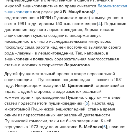
мировой энциклопедистике по праву считается
Лермонтовская
энциклопедия
под редакцией
В. Мануйлова
[
3
],
подготовленная в ИРЛИ (Пушкинском доме) и выпущенная в
свет в 1981 году тиражом 150 тыс. экземпляров[
4
]. Подытожив
достижения научного лермонтоведения, Лермонтовская
энциклопедия сумела соединить информативную
насыщенность с чисто исследовательским импульсом,
поскольку сама работа над ней постоянно выявляла своего
рода «лакуны» в лермонтоведении. Так, например, в
энциклопедии появилась содержательная многосоставная
статья о мотивах в творчестве
Лермонтова
.
Другой фундаментальный проект в жанре персональной
энциклопедии — Пушкинская энциклопедия — возник в 1931
году. Инициатором выступил
М. Цявловский
, стремившийся
«дать, с одной стороны, в виде заметок реальный
комментарий к произведениям Пушкина, с другой — в виде
статей подвести итоги пушкиноведению»[
5
]. Работа над
многотомной Пушкинской энциклопедией, став на время
одним из первостепенных направлений деятельности
Пушкинской комиссии, так и не была завершена. К ней
вернулись в 1973 году по инициативе
Б. Мейлаха
[
6
]; начиная