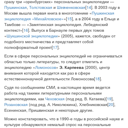
сразу три «оренбургских» персональных энциклопедии —
Пушкинская
,
Толстовская
и
Шевченковская
[
14
]. В 2003 году в
Москве вышла первая книга в многотомнике «
Пушкинская
энциклопедия «Михайловское»
»[
15
], а в 2004 году в Ельце и
Тамбове — «Замятинская энциклопедия. Лебедянский
контекст»[
16
]. Выпуск в Барнауле первых двух томов
«
Шукшинской энциклопедии
» (2005), кажется, свободен от
подобного местничества и представляет собой
полноформатный проект[
17
].
Если в сфере персональных энциклопедий не ограничиваться
областью только литературы, то следует отметить и
энциклопедию «
Ломоносов
»
Э. Карпеева
(2000), центр
внимания которой находится как раз в сфере
естественнонаучной деятельности Ломоносова[
18
].
Судя по сообщениям СМИ, в настоящее время ведется
работа над такими литературными персональными
энциклопедиями, как
Чеховская
(под ред. В. Катаева)[
19
],
Розановская
(под ред. А. Николюкина), Хлебниковская[
20
],
Есенинская, Пришвинская и некоторые другие.
Можно констатировать, что в 1990-е годы в российской науке и
культуре обнаружился немалый спрос на персональные