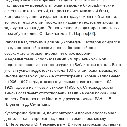
Гаспарова — преамбулы, охватывающие биографические
аспекты стихотворений, вопросы их источниковой базы,
историю создания и издания и, в гораздо меньшей степени,
вопросы текстологии (поскольку издание текстов не входит в
задачу энциклопедии). За написание и редактирование таких
преамбул взялись С. Василенко и П. Нерлер[
22
].
Работая над статьями для энциклопедии, Гаспаров опирался
на единственный в своем роде собственный опыт
сверхсжатого комментирования стихотворений
Мандельштама, использованный им при единоличной
подготовке «харьковского» издания «Библиотеки поэта». Всего
ученый успел подготовить около 130 статей, охватывающих
многие дореволюционные стихотворения, кроме написанных
в 1906–1907 годы, а также отдельные стихотворения 1921–
1925 годов и из «Новых стихов» (1930-е). Стиховедческий
анализ остальных стихотворений взяли на себя ближайшие
коллеги Гаспарова по Институту русского языка РАН —
В.
Плунгян
и
Д. Сичинава
.
Кураторские функции, поиск авторов и прочая оперативная
деятельность в проекте поделены, в основном, между
П. Нерлером
и
О. Лекмановым
. В итоге авторский коллектив