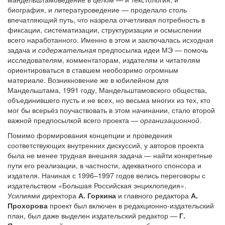
биография, и литературоведение — проделало столь
впечатляющий путь, что назрела отчетливая потребность в
фиксации, систематизации, структуризации и осмыслении
всего наработанного. Именно в этом и заключалась исходная
задача и
содержательная
предпосылка идеи МЭ — помочь
исследователям, комментаторам, издателям и читателям
ориентироваться в ставшем необозримо огромным
материале. Возникновение же в юбилейном для
Мандельштама, 1991 году, Мандельштамовского общества,
объединившего пусть и не всех, но весьма многих из тех, кто
мог бы всерьёз поучаствовать в этом начинании, стало второй
важной предпосылкой всего проекта —
организационной
.
Помимо формирования концепции и проведения
соответствующих внутренних дискуссий, у авторов проекта
была не менее трудная внешняя задача — найти конкретные
пути его реализации, в частности, адекватного спонсора и
издателя. Начиная с 1996–1997 годов велись переговоры с
издательством «Большая Российская энциклопедия».
Усилиями директора
А. Горкина
и главного редактора
А.
Прохорова
проект был включен в редакционно-издательский
план, был даже выделен издательский редактор —
Г.