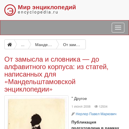
Мир энциклопедий
Э
encyclopedia.ru
...
Мандельштамовская энциклопедия
От замысла и словника — до алфавитного корпуса: из статей, написанных для «Мандельштамовской энциклопедии»
От замысла и словника — до
алфавитного корпуса: из статей,
написанных для
«Мандельштамовской
энциклопедии»
* Другое
просмотров
1 июня 2008
12504
автор
Нерлер Павел Маркович
Публикация
подготовлена в рамках