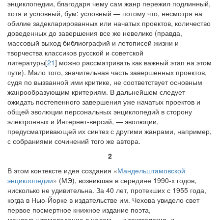
энциклопедии, благодаря чему сам жанр пережил подлинный,
хотя и условный, бум: условный — потому что, несмотря на
обилие задекларированных или начатых проектов, количество
доведенных до завершения все же невелико (правда,
массовый выход библиографий и летописей жизни и
творчества классиков русской и советской
литературы[
21
] можно рассматривать как важный этап на этом
пути). Мало того, значительная часть завершенных проектов,
судя по вызванной ими критике, не соответствует основным
жанрообразующим критериям. В дальнейшем следует
ожидать постепенного завершения уже начатых проектов и
общей эволюции персональных энциклопедий в сторону
электронных и Интернет-версий, — эволюции,
предусматривающей их синтез с другими жанрами, например,
с собраниями сочинений того же автора.
2
В этом контексте идея создания «
Мандельштамовской
энциклопедии
» (МЭ), возникшая в середине 1990-х годов,
нисколько не удивительна. За 40 лет, протекших с 1955 года,
когда в Нью-Йорке в издательстве им. Чехова увидело свет
первое посмертное книжное издание поэта,
мандельштамоведение в целом — и текстология, и