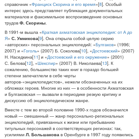
справочник «
Франциск Скорина и его время
»[
8
]. Особый
интерес здесь представляет публикация документальных
материалов и факсимильное воспроизведение основных
трудов
Ф. Скорины
.
В 1991-м вышла «
Краткая ахматовская энциклопедия: от А до
Я
»
С. Умникова
[
9
]. Она открыла собой целую серию
«авторских» персональных энциклопедий: «
Булгаков
» (1996;
2007) и «
Гоголь
» (2007) Б. Соколова[
10
], «
Достоевский
» (2007)
Н. Наседкина[
11
] и «
Достоевский и его окружение
» (2001)
С. Белова[
12
], «
Шекспир
» (2007) В. Николаева[
13
]. К
сожалению, большинство таких книг в гораздо большей
степени запечатлели в себе черты
авторов-«энциклопедистов», нежели обозначенных на их
обложках героев. Многие из них — в особенности Ахматовская
и Булгаковская — вызвали в периодике резкую критику и
дискуссию об энциклопедическом жанре.
Вместе с тем во второй половине 1990-х годов обозначился
новый — смешанный — жанр персонально-региональных
энциклопедий, привязанных к жизни или пребыванию
титульных персонажей в соответствующих регионах: так,
усилиями
Л. Большакова
в Оренбурге в 1997 году появились