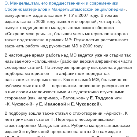
Э. Мандельштам, его предшественники и современники.
Сборник материалов к Мандельштамовской энциклопедии
»,
выпущенным издательством РГГУ в 2007 году. В том же
издательстве в 2008 году вышел и очередной, четвертый,
выпуск традиционного мандельштамовского сборника
«Сохрани мою речь…», большая часть материалов которого
также подготовлена в рамках МЭ. Редколлегия рассчитывает
закончить работу над рукописью МЭ в 2009 году.
В настоящее время работа над МЭ ведется уже на стадии так
называемого «сплошняка» (рабочая версия алфавитной части
словарных статей). По этому же принципу выстроена и данная
подборка материалов — в алфавитном порядке так
называемых «черных слов». Как и в самой МЭ, большинство
публикуемых статей — персоналии: персонажи раскрываются
в них своими малоизвестными и недостаточно изученными
сторонами (как, например, «Батюшков» у
Е. Тоддеса
или
«К. Чуковский» у
Е. Ивановой
и
Е. Чуковской
).
В подборку вошла также статья о стихотворении «Ариост». К
ней примыкает статья П. Нерлера о несохранившихся
стихотворениях Мандельштама. Рубрика мандельштамовских
изданий и публикаций представлена статьей о самиздате