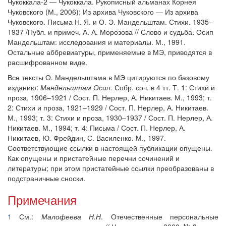
Чукоккала-2 — Чукоккала. Рукописный альманах Корнея
Чуковского (М., 2006); Из архива Чуковского — Из архива
Чуковского. Письма Н. Я. и О. Э. Мандельштам. Стихи. 1935–
1937 /Публ. и примеч. А. А. Морозова // Слово и судьба. Осип
Мандельштам: исследования и материалы. М., 1991.
Остальные аббревиатуры, применяемые в МЭ, приводятся в
расшифрованном виде.
Все тексты О. Мандельштама в МЭ цитируются по базовому
изданию:
Мандельштам Осип
. Собр. соч. в 4 тт. Т. 1: Стихи и
проза, 1906–1921 / Сост. П. Нерлер, А. Никитаев. М., 1993; т.
2: Стихи и проза, 1921–1929 / Сост. П. Нерлер, А. Никитаев.
М., 1993; т. 3: Стихи и проза, 1930–1937 / Сост. П. Нерлер, А.
Никитаев. М., 1994; т. 4: Письма / Сост. П. Нерлер, А.
Никитаев, Ю. Фрейдин, С. Василенко. М., 1997.
Соответствующие ссылки в настоящей публикации опущены.
Как опущены и пристатейные перечни сочинений и
литературы; при этом пристатейные ссылки преобразованы в
подстраничные сноски.
Примечания
1
См.:
Малофеева Н.Н
. Отечественные персональные