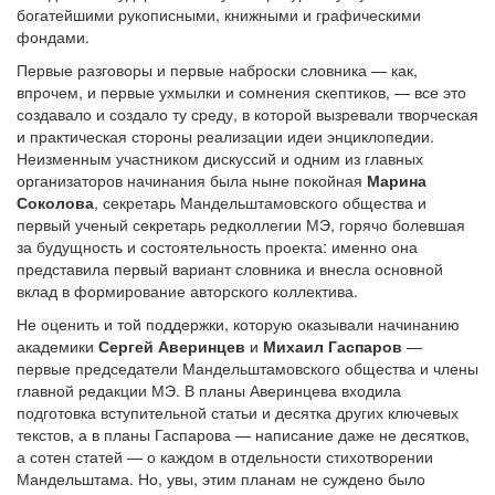
богатейшими рукописными, книжными и графическими
фондами.
Первые разговоры и первые наброски словника — как,
впрочем, и первые ухмылки и сомнения скептиков, — все это
создавало и создало ту среду, в которой вызревали творческая
и практическая стороны реализации идеи энциклопедии.
Неизменным участником дискуссий и одним из главных
организаторов начинания была ныне покойная
Марина
Соколова
, секретарь Мандельштамовского общества и
первый ученый секретарь редколлегии МЭ, горячо болевшая
за будущность и состоятельность проекта: именно она
представила первый вариант словника и внесла основной
вклад в формирование авторского коллектива.
Не оценить и той поддержки, которую оказывали начинанию
академики
Сергей Аверинцев
и
Михаил Гаспаров
—
первые председатели Мандельштамовского общества и члены
главной редакции МЭ. В планы Аверинцева входила
подготовка вступительной статьи и десятка других ключевых
текстов, а в планы Гаспарова — написание даже не десятков,
а сотен статей — о каждом в отдельности стихотворении
Мандельштама. Но, увы, этим планам не суждено было