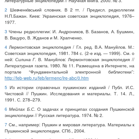
литературные энциклопедии // Научная книга. 2000. № 3.
2
Шевченкiвський словник. В 2 тт. / Предисл. редколлегии
Н.П.Бажан. Киев: Украинская советская энциклопедия, 1976–
1977.
3
Члены редколлегии: И. Андроников, В. Базанов, А. Бушмин,
В. Вацуро, В. Жданов и М. Храпченко.
4
Лермонтовская энциклопедия / Гл. ред. В.А. Мануйлов. М.:
Советская энциклопедия, 1981. 784 с. (2-е изд. — 1999). См. о
ней:
Силина Г.
В. Мануйлов: Лермонтовская энциклопедия //
Литературная газета. 1980. № 11. Размещена в Интернете, на
портале “Фундаментальной электронной библиотеки”:
http://feb-web.ru/feb/lermenc/lre-abc/0.htm
5
Из истории справочных пушкинских изданий / Публ. И.С.
Чистовой // Пушкин. Исследования и материалы. Т. 14. Л.,
1991. С. 278–279.
6
Мейлах Б.С
. О задачах и принципах создания Пушкинской
энциклопедии // Русская литература. 1974. № 2.
7
См., например: Пушкин и мировая литература. Материалы к
Пушкинской энциклопедии. СПб., 2004.