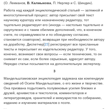
(О. Лекманов,
В. Калмыкова
, П. Нерлер и С. Шиндин).
Работа над каждой энциклопедической статьей — затяжной и
многоступенчатый процесс: автор присылает свой текст
научному куратору или назначенному редактору, тот
тщательно редактирует его (иногда — настолько тщательно и
скрупулезно и с таким обилием дополнений, что, в конечном
счете, по справедливости и по обоюдному согласию,
становится соавтором), возвращая при необходимости автору
на доработку. Диспетчер[
23
] регистрирует все присланные
тексты и пересылает их издательскому редактору. У того,
конечно, возникают свои вопросы — если технические, то он
снимает их сам, если более серьезные, адресует автору.
Нередко статьи посылаются на дополнительную экспертизу.
3
Мандельштамовская энциклопедия задумана как компендиум
сведений об Осипе Мандельштаме, о его жизни и творчестве.
Она призвана подытожить полувековые усилия близких и
друзей, архивистов и текстологов, комментаторов и
литературоведов, хранителей и мемуаристов по собиранию,
изданию и изучению материалов о поэте.