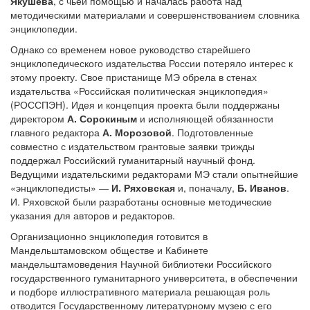
Якушева
, с чьей помощью и началась работа над
методическими материалами и совершенствованием словника
энциклопедии.
Однако со временем новое руководство старейшего
энциклопедического издательства России потеряло интерес к
этому проекту. Свое пристанище МЭ обрела в стенах
издательства «Российская политическая энциклопедия»
(РОССПЭН). Идея и концепция проекта были поддержаны
директором
А. Сорокиным
и исполняющей обязанности
главного редактора
А. Морозовой
. Подготовленные
совместно с издательством грантовые заявки трижды
поддержал Российский гуманитарный научный фонд.
Ведущими издательскими редакторами МЭ стали опытнейшие
«энциклопедисты» —
И. Ряховская
и, поначалу,
Б. Иванов
.
И. Ряховской были разработаны основные методические
указания для авторов и редакторов.
Организационно энциклопедия готовится в
Мандельштамовском обществе и Кабинете
мандельштамоведения Научной библиотеки Российского
государственного гуманитарного университета, в обеспечении
и подборе иллюстративного материала решающая роль
отводится Государственному литературному музею с его