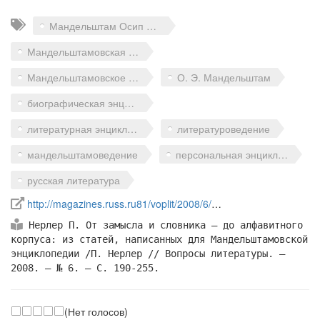
Теги
Мандельштам Осип Эмильевич
Мандельштамовская энциклопедия
Мандельштамовское общество
О. Э. Мандельштам
биографическая энциклопедия
литературная энциклопедия
литературоведение
мандельштамоведение
персональная энциклопедия
русская литература
Ссылка на источник в интернете
http://magazines.russ.ru81/voplit/2008/6/ne10.html
Библиографическое
Нерлер П. От замысла и словника — до алфавитного
описание
корпуса: из статей, написанных для Мандельштамовской
ссылки
энциклопедии /П. Нерлер // Вопросы литературы. —
2008. — № 6. — С. 190-255.
(Нет голосов)