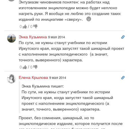
Энтузиазм чиновников понятен: на работах над
ко
изготовлением энциклопедии можно будет неплохо
нагреть руки. Я вообще не люблю это создание таких
Скептически
изданий по инициативе «сверху».
0
/
0
Сс
Энка Кузьмина
9 мая 2014
на
По сути, не нужны станут учебники по истории
ко
Иркутского края, когда запустят такой шикарный проект
с наполнением энциклопедического (а значит,
точного, выверенного) характера.
0
/
0
Сс
Елена Крылова
9 мая 2014
на
Энка Кузьмина пишет:
ко
По сути, не нужны станут учебники по истории
Иркутского края, когда запустят такой шикарный
проект с наполнением энциклопедического (а
значит, точного, выверенного) характера.
Проект, без сомнения, шикарный, но то
энциклопедическое издание, которое получится после