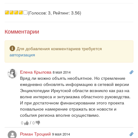
(Голосов: 3, Рейтинг: 3.56)
Комментарии
Предупреждение
Для добавления комментариев требуется
авторизация
Сс
Елена Крылова
8 мая 2014
на
Вряд ли можно объять необъятное. Но стремление
ко
ежедневно обновлять информацию в сетевой версии
Энциклопедии Иркутской области возникло как раз на
волне интереса и энтузиазма областного руководства.
И при достаточном финансировании этого проекта
похвальное намерение отражать все новости и
события региона вполне осуществимо.
0
/
0
Сс
Роман Троцкий
9 мая 2014
на