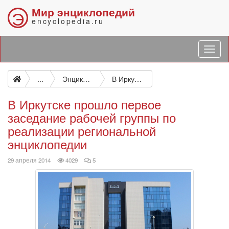
Мир энциклопедий
Э
encyclopedia.ru
...
Энциклопедия Иркутской области
В Иркутске прошло первое заседание рабочей группы по реализации региональной энциклопедии
В Иркутске прошло первое
заседание рабочей группы по
реализации региональной
энциклопедии
просмотров
комментариев
29 апреля 2014
4029
5