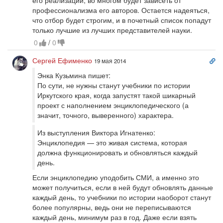
его реализации, во многом будет зависеть от
профессионализма его авторов. Остается надеяться,
что отбор будет строгим, и в почетный список попадут
только лучшие из лучших представителей науки.
0
/
0
Сс
Сергей Ефименко
19 мая 2014
на
Энка Кузьмина пишет:
ко
По сути, не нужны станут учебники по истории
Иркутского края, когда запустят такой шикарный
проект с наполнением энциклопедического (а
значит, точного, выверенного) характера.
Из выступления Виктора Игнатенко:
Энциклопедия — это живая система, которая
должна функционировать и обновляться каждый
день.
Если энциклопедию уподобить СМИ, а именно это
может получиться, если в ней будут обновлять данные
каждый день, то учебники по истории наоборот станут
более популярны, ведь они не переписываются
каждый день, минимум раз в год. Даже если взять