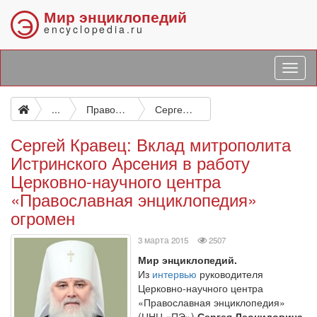
Мир энциклопедий
Э
encyclopedia.ru
...
Православная энциклопедия
Сергей Кравец: Вклад митрополита Истринского Арсения в работу Церковно-научного центра «Православная энциклопедия» огромен
Сергей Кравец: Вклад митрополита
Истринского Арсения в работу
Церковно-научного центра
«Православная энциклопедия»
огромен
просмотров
3 марта 2015
2507
Мир энциклопедий.
Из
интервью
руководителя
Церковно-научного центра
«Православная энциклопедия»
(ЦНЦ «ПЭ»)
Сергея Леонидовича