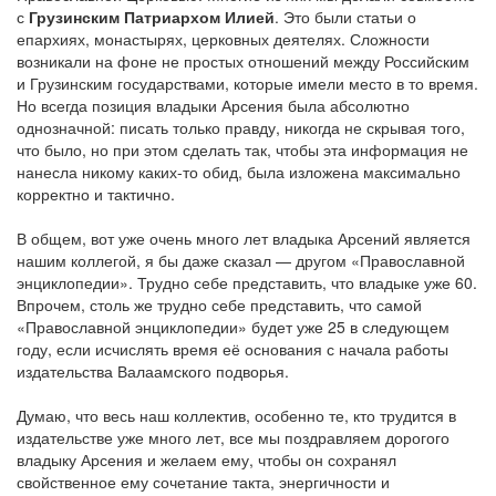
с
Грузинским Патриархом Илией
. Это были статьи о
епархиях, монастырях, церковных деятелях. Сложности
возникали на фоне не простых отношений между Российским
и Грузинским государствами, которые имели место в то время.
Но всегда позиция владыки Арсения была абсолютно
однозначной: писать только правду, никогда не скрывая того,
что было, но при этом сделать так, чтобы эта информация не
нанесла никому каких-то обид, была изложена максимально
корректно и тактично.
В общем, вот уже очень много лет владыка Арсений является
нашим коллегой, я бы даже сказал — другом «Православной
энциклопедии». Трудно себе представить, что владыке уже 60.
Впрочем, столь же трудно себе представить, что самой
«Православной энциклопедии» будет уже 25 в следующем
году, если исчислять время её основания с начала работы
издательства Валаамского подворья.
Думаю, что весь наш коллектив, особенно те, кто трудится в
издательстве уже много лет, все мы поздравляем дорогого
владыку Арсения и желаем ему, чтобы он сохранял
свойственное ему сочетание такта, энергичности и