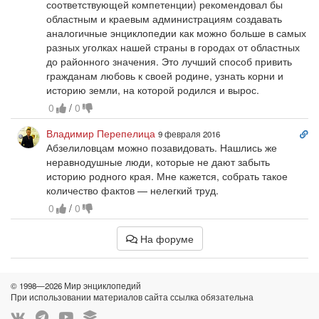
соответствующей компетенции) рекомендовал бы
областным и краевым администрациям создавать
аналогичные энциклопедии как можно больше в самых
разных уголках нашей страны в городах от областных
до районного значения. Это лучший способ привить
гражданам любовь к своей родине, узнать корни и
историю земли, на которой родился и вырос.
0
/
0
Сс
Владимир Перепелица
9 февраля 2016
на
Абзелиловцам можно позавидовать. Нашлись же
ко
неравнодушные люди, которые не дают забыть
историю родного края. Мне кажется, собрать такое
количество фактов — нелегкий труд.
0
/
0
На форуме
© 1998—2026 Мир энциклопедий
При использовании материалов сайта ссылка обязательна