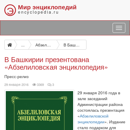
Мир энциклопедий
Э
encyclopedia.ru
...
Абзелиловская энциклопедия
В Башкирии презентована «Абзелиловская энциклопедия»
В Башкирии презентована
«Абзелиловская энциклопедия»
Пресс-релиз
просмотров
комментариев
29 января 2016
3369
3
29 января 2016 года в
зале заседаний
Администрации района
состоялась презентация
«
Абзелиловской
энциклопедии
». Издание
стало подарком для