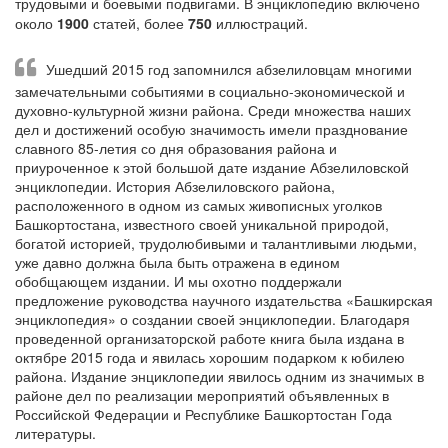
трудовыми и боевыми подвигами. В энциклопедию включено
около
1900
статей, более
750
иллюстраций.
Ушедший 2015 год запомнился абзелиловцам многими
замечательными событиями в социально-экономической и
духовно-культурной жизни района. Среди множества наших
дел и достижений особую значимость имели празднование
славного 85-летия со дня образования района и
приуроченное к этой большой дате издание Абзелиловской
энциклопедии. История Абзелиловского района,
расположенного в одном из самых живописных уголков
Башкортостана, известного своей уникальной природой,
богатой историей, трудолюбивыми и талантливыми людьми,
уже давно должна была быть отражена в едином
обобщающем издании. И мы охотно поддержали
предложение руководства научного издательства «Башкирская
энциклопедия» о создании своей энциклопедии. Благодаря
проведенной организаторской работе книга была издана в
октябре 2015 года и явилась хорошим подарком к юбилею
района. Издание энциклопедии явилось одним из значимых в
районе дел по реализации мероприятий объявленных в
Российской Федерации и Республике Башкортостан Года
литературы.