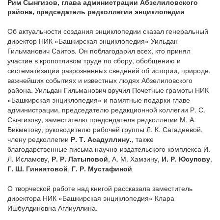
Рим Сынгизов, глава администрации Абзелиловского
района, председатель редколлегии энциклопедии
Об актуальности создания энциклопедии сказал генеральный
директор НИК «Башкирская энциклопедия» Уильдан
Гильманович Саитов. Он поблагодарил всех, кто принял
участие в кропотливом труде по сбору, обобщению и
систематизации разрозненных сведений об истории, природе,
важнейших событиях и известных людях Абзелиловского
района. Уильдан Гильманович вручил Почетные грамоты НИК
«Башкирская энциклопедия» и памятные подарки главе
администрации, председателю редакционной коллегии Р. С.
Сынгизову, заместителю председателя редколлегии М. А.
Бикметову, руководителю рабочей группы Л. К. Сагадеевой,
члену редколлегии
Р. Т. Асадуллину.
, также
благодарственные письма научно-издательского комплекса И.
Л. Исламову,
Р. Р. Латыповой
, А. М. Хамзину,
И. Р. Юсупову
,
Г. Ш. Гиниятовой
,
Г. Р. Мустафиной
О творческой работе над книгой рассказала заместитель
директора НИК «Башкирская энциклопедия» Клара
Ишбулдиновна Аглиуллина.