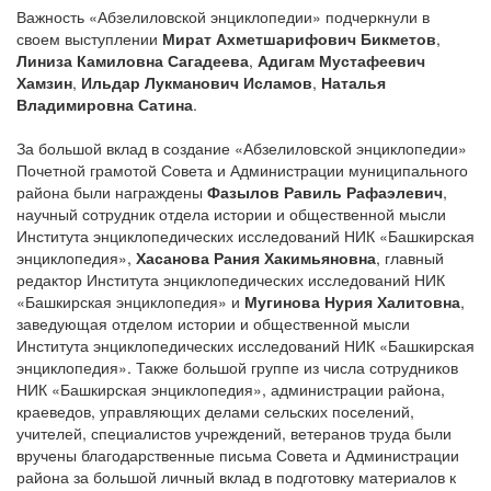
Важность «Абзелиловской энциклопедии» подчеркнули в
своем выступлении
Мират Ахметшарифович Бикметов
,
Линиза Камиловна Сагадеева
,
Адигам Мустафеевич
Хамзин
,
Ильдар Лукманович Исламов
,
Наталья
Владимировна Сатина
.
За большой вклад в создание «Абзелиловской энциклопедии»
Почетной грамотой Совета и Администрации муниципального
района были награждены
Фазылов Равиль Рафаэлевич
,
научный сотрудник отдела истории и общественной мысли
Института энциклопедических исследований НИК «Башкирская
энциклопедия»,
Хасанова Рания Хакимьяновна
, главный
редактор Института энциклопедических исследований НИК
«Башкирская энциклопедия» и
Мугинова Нурия Халитовна
,
заведующая отделом истории и общественной мысли
Института энциклопедических исследований НИК «Башкирская
энциклопедия». Также большой группе из числа сотрудников
НИК «Башкирская энциклопедия», администрации района,
краеведов, управляющих делами сельских поселений,
учителей, специалистов учреждений, ветеранов труда были
вручены благодарственные письма Совета и Администрации
района за большой личный вклад в подготовку материалов к