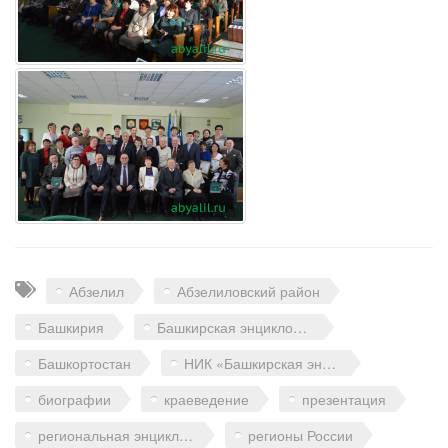
Теги
Абзелил
Абзелиловский район
Башкирия
Башкирская энциклопедия
Башкортостан
НИК «Башкирская энциклопедия»
биографии
краеведение
презентация
региональная энциклопедия
регионы России