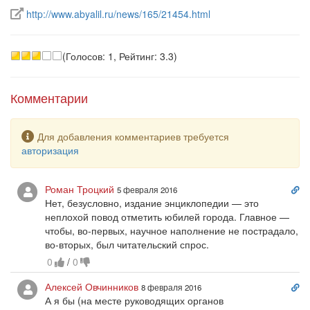
Ссылка на источник в интернете
http://www.abyalil.ru/news/165/21454.html
(Голосов: 1, Рейтинг: 3.3)
Комментарии
Предупреждение
Для добавления комментариев требуется
авторизация
Сс
Роман Троцкий
5 февраля 2016
на
Нет, безусловно, издание энциклопедии — это
ко
неплохой повод отметить юбилей города. Главное —
чтобы, во-первых, научное наполнение не пострадало,
во-вторых, был читательский спрос.
0
/
0
Сс
Алексей Овчинников
8 февраля 2016
на
А я бы (на месте руководящих органов
ко