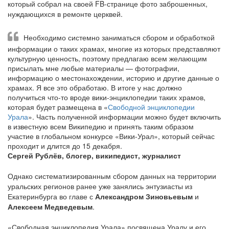
который собрал на своей FB-странице фото заброшенных,
нуждающихся в ремонте церквей.
Необходимо системно заниматься сбором и обработкой
информации о таких храмах, многие из которых представляют
культурную ценность, поэтому предлагаю всем желающим
присылать мне любые материалы — фотографии,
информацию о местонахождении, историю и другие данные о
храмах. Я все это обработаю. В итоге у нас должно
получиться что-то вроде вики-энциклопедии таких храмов,
которая будет размещена в «
Свободной энциклопедии
Урала
». Часть полученной информации можно будет включить
в известную всем Википедию и принять таким образом
участие в глобальном конкурсе «Вики-Урал», который сейчас
проходит и длится до 15 декабря.
Сергей Рублёв, блогер, википедист, журналист
Однако систематизированным сбором данных на территории
уральских регионов ранее уже занялись энтузиасты из
Екатеринбурга во главе с
Александром Зиновьевым
и
Алексеем Медведевым
.
«Свободная энциклопедия Урала» посвящена Уралу и его