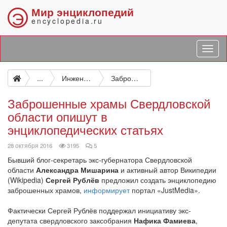
Мир энциклопедий
Э
encyclopedia.ru
...
Инженеры Урала: энциклопедия
Заброшенные храмы Свердловской области опишут в энциклопедических статьях
Заброшенные храмы Свердловской
области опишут в
энциклопедических статьях
просмотров
комментариев
28 октября 2016
3195
5
Бывший блог-секретарь экс-губернатора Свердловской
области
Александра Мишарина
и активный автор Википедии
(Wikipedia)
Сергей Рублёв
предложил создать энциклопедию
заброшенных храмов,
информирует
портал «JustMedia».
Фактически Сергей Рублёв поддержал инициативу экс-
депутата свердловского заксобрания
Нафика Фамиева
,