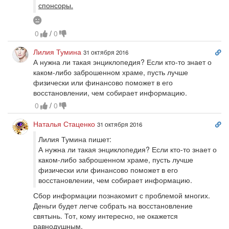
спонсоры.
Скептически
0
/
0
Сс
Лилия Тумина
31 октября 2016
на
А нужна ли такая энциклопедия? Если кто-то знает о
ко
каком-либо заброшенном храме, пусть лучше
физически или финансово поможет в его
восстановлении, чем собирает информацию.
0
/
0
Сс
Наталья Стаценко
31 октября 2016
на
Лилия Тумина пишет:
ко
А нужна ли такая энциклопедия? Если кто-то знает о
каком-либо заброшенном храме, пусть лучше
физически или финансово поможет в его
восстановлении, чем собирает информацию.
Сбор информации познакомит с проблемой многих.
Деньги будет легче собрать на восстановление
святынь. Тот, кому интересно, не окажется
равнодушным.