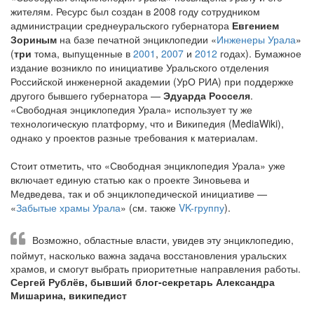
жителям. Ресурс был создан в 2008 году сотрудником
администрации среднеуральского губернатора
Евгением
Зориным
на базе печатной энциклопедии «
Инженеры Урала
»
(
три
тома, выпущенные в
2001
,
2007
и
2012
годах). Бумажное
издание возникло по инициативе Уральского отделения
Российской инженерной академии (УрО РИА) при поддержке
другого бывшего губернатора —
Эдуарда Росселя
.
«Свободная энциклопедия Урала» использует ту же
технологическую платформу, что и Википедия (MediaWiki),
однако у проектов разные требования к материалам.
Стоит отметить, что «Свободная энциклопедия Урала» уже
включает единую статью как о проекте Зиновьева и
Медведева, так и об энциклопедической инициативе —
«
Забытые храмы Урала
» (см. также
VK-группу
).
Возможно, областные власти, увидев эту энциклопедию,
поймут, насколько важна задача восстановления уральских
храмов, и смогут выбрать приоритетные направления работы.
Сергей Рублёв, бывший блог-секретарь Александра
Мишарина, википедист