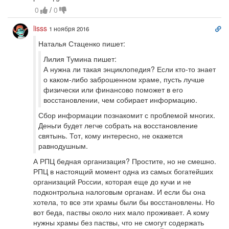
0
/
0
Сс
lisss
1 ноября 2016
на
Наталья Стаценко пишет:
ко
Лилия Тумина пишет:
А нужна ли такая энциклопедия? Если кто-то знает
о каком-либо заброшенном храме, пусть лучше
физически или финансово поможет в его
восстановлении, чем собирает информацию.
Сбор информации познакомит с проблемой многих.
Деньги будет легче собрать на восстановление
святынь. Тот, кому интересно, не окажется
равнодушным.
А РПЦ бедная организация? Простите, но не смешно.
РПЦ в настоящий момент одна из самых богатейших
организаций России, которая еще до кучи и не
подконтрольна налоговым органам. И если бы она
хотела, то все эти храмы были бы восстановлены. Но
вот беда, паствы около них мало проживает. А кому
нужны храмы без паствы, что не смогут содержать