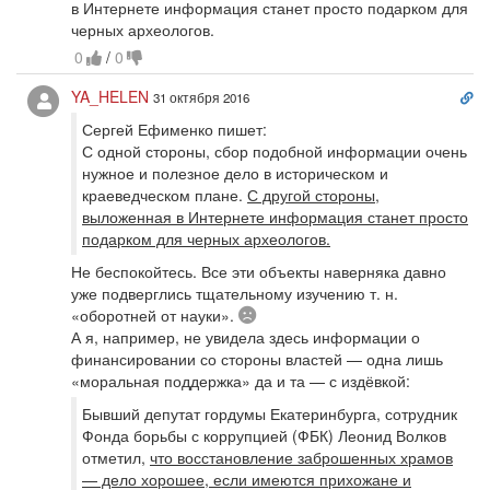
в Интернете информация станет просто подарком для
черных археологов.
0
/
0
Сс
YA_HELEN
31 октября 2016
на
Сергей Ефименко пишет:
ко
С одной стороны, сбор подобной информации очень
нужное и полезное дело в историческом и
краеведческом плане.
С другой стороны,
выложенная в Интернете информация станет просто
подарком для черных археологов.
Не беспокойтесь. Все эти объекты наверняка давно
уже подверглись тщательному изучению т. н.
Печально
«оборотней от науки».
А я, например, не увидела здесь информации о
финансировании со стороны властей — одна лишь
«моральная поддержка» да и та — с издёвкой:
Бывший депутат гордумы Екатеринбурга, сотрудник
Фонда борьбы с коррупцией (ФБК) Леонид Волков
отметил,
что восстановление заброшенных храмов
— дело хорошее, если имеются прихожане и