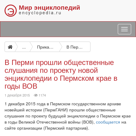
Мир энциклопедий
Э
encyclopedia.ru
...
Прикамье в Великой Отечественной войне, 1941—1945 гг.: энциклопедия
В Перми прошли общественные слушания по проекту новой энциклопедии о Пермском крае в годы ВОВ
В Перми прошли общественные
слушания по проекту новой
энциклопедии о Пермском крае в
годы ВОВ
просмотров
1 декабря 2015
1174
1 декабря 2015 года в Пермском государственном архиве
новейшей истории (ПермГАНИ) прошли общественные
слушания по проекту будущей энциклопедии о Пермском крае
в годы Великой Отечественной войны (ВОВ),
сообщается
на
сайте организации (Пермский партархив).