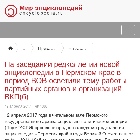
Мир энциклопедий
Э
encyclopedia.ru
...
Прикамье в Великой Отечественной войне, 1941—1945 гг.: энциклопедия
На заседании редколлегии новой энциклопедии о Пермском крае в период ВОВ осветили тему работы партийных органов и организаций ВКП(б)
На заседании редколлегии новой
энциклопедии о Пермском крае в
период ВОВ осветили тему работы
партийных органов и организаций
ВКП(б)
просмотров
12 апреля 2017
1365
12 апреля 2017 года в читальном зале Пермского
государственного архива социально-политической истории
(ПермГАСПИ) прошло очередное заседание редколлегии
энциклопедии «Пермский край в годы Великой Отечественной
войны, 1941-1945 гг.» (ранее именовалась как «Прикамье в