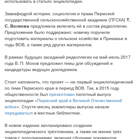
использовать в статьях энциклопедии.
Завкафедрой истории, социологии и права Пермской
государственной сельскохозяйственной академии (ПГСХА)
Т.
С. Волкова
предложила включить её в состав редколлегии.
Предложение было поддержано: новичку поручили
подготовить материалы о сельском хозяйстве в Прикамье в
годы ВОВ, а также ряд других материалов.
В рамках будущих заседаний редколлегии на май-июль 2017
года В. П. Мохов предложил темы для обсуждений и
кандидатуры ведущих докладчиков.
Стоит напомнить, что проект — не первый энциклопедический
по теме Пермского края в период ВОВ. Так, в 2015 году
общественности был
презентован
пилотный выпуск
энциклопедии «
Пермский край в Великой Отечественной
войне
». Спустя месяц экземпляры выпуска начали
передаваться
в местные библиотеки.
В новом издании запланировано создание
энциклопедического трёхтомника, а также не менее трёх
томов с дополнениями, включая сборники документов,