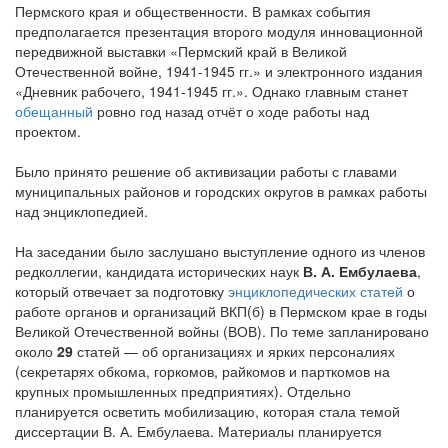
Пермского края и общественности. В рамках события
предполагается презентация второго модуля инновационной
передвижной выставки «Пермский край в Великой
Отечественной войне, 1941-1945 гг.» и электронного издания
«Дневник рабочего, 1941-1945 гг.». Однако главным станет
обещанный
ровно год назад отчёт о ходе работы над
проектом.
Было принято решение об активизации работы с главами
муниципальных районов и городских округов в рамках работы
над энциклопедией.
На заседании было заслушано выступление одного из членов
редколлегии, кандидата исторических наук
В. А. Ембулаева
,
который отвечает за подготовку
энциклопедических статей
о
работе органов и организаций ВКП(б) в Пермском крае в годы
Великой Отечественной войны (ВОВ). По теме запланировано
около
29
статей — об организациях и ярких персоналиях
(секретарях обкома, горкомов, райкомов и парткомов на
крупных промышленных предприятиях). Отдельно
планируется осветить мобилизацию, которая стала темой
диссертации В. А. Ембулаева. Материалы планируется