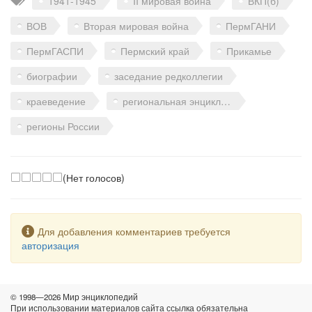
1941-1945
II мировая война
ВКП(б)
ВОВ
Вторая мировая война
ПермГАНИ
ПермГАСПИ
Пермский край
Прикамье
биографии
заседание редколлегии
краеведение
региональная энциклопедия
регионы России
(Нет голосов)
Предупреждение
Для добавления комментариев требуется
авторизация
© 1998—2026 Мир энциклопедий
При использовании материалов сайта ссылка обязательна