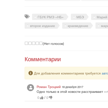
Теги
ГБУК РМЭ «НБ»
МБЭ
Марий
второе издание
краеведение
мар
(Нет голосов)
Комментарии
Предупреждение
Для добавления комментариев требуется
авт
Роман Троцкий
18 декабря 2017
Одно только в этой новости расстраивает 
0
/
0