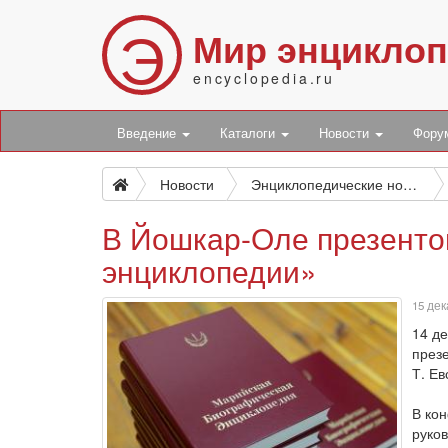
Э
Мир энцикло
encyclopedia.ru
Введение
Каталоги
Новости
Фор
Новости
Энциклопедические новости
В Йошкар-Оле презенто
энциклопедии»
15 дек
14 д
през
Т. Ев
В ко
руко