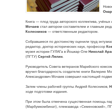
Ново
Онар
Книга — плод труда авторского коллектива, учёны
Мочаев
стал автором-составителем и главным реда
Колесников
— ответственным редактором.
Собравшиеся по достоинству оценили труд энтузиас
редактор, доктор исторических наук, профессор
Кс
музея истории ГУЛАГа в Йошкар-Оле
Николай Ара
(ПГТУ)
Сергей Лялин
.
Руководитель Совета ветеранов Марийского комсо
вручил благодарность создателю книги Валерию Мо
Александрович Мочаев совершил настоящий подвиг, 
Затем члены рабочей группы Андрей Колесников,
Н
ходе подготовки издания.
При этом была отмечена существенная помощь пар
(Марбумкомбинат), племзавода «Семеновский», ПГТ