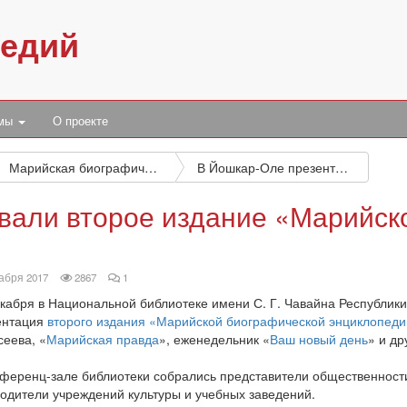
педий
умы
О проекте
Марийская биографическая энциклопедия
В Йошкар-Оле презентовали второе издание «Марийской биографической энциклопедии»
вали второе издание «Марийск
просмотров
комментариев
абря 2017
2867
1
екабря в Национальной библиотеке имени С. Г. Чавайна Республик
ентация
второго издания «Марийской биографической энциклопед
сеева, «
Марийская правда
», еженедельник «
Ваш новый день
» и д
нференц-зале библиотеки собрались представители общественности,
водители учреждений культуры и учебных заведений.