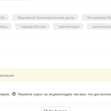
 Эл
Марийский биографический центр
Республика М
ийцы
народы России
презентация
региональ
оризация
Печально
—тираж.
Неужели спрос на энциклопедию так мал, что достаточн
На форуме