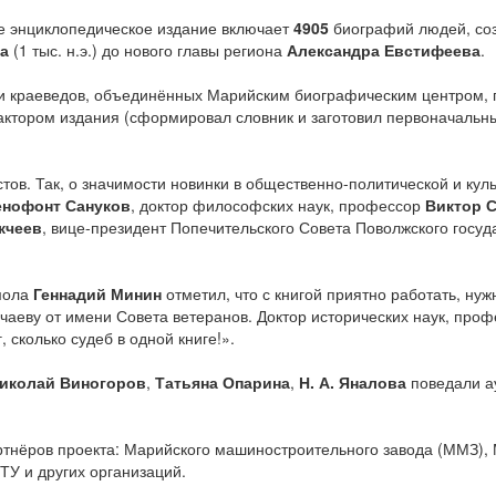
е энциклопедическое издание включает
4905
биографий людей, соз
а
(1 тыс. н.э.) до нового главы региона
Александра Евстифеева
.
х и краеведов, объединённых Марийским биографическим центром,
ктором издания (сформировал словник и заготовил первоначальны
тов. Так, о значимости новинки в общественно-политической и кул
енофонт Сануков
, доктор философских наук, профессор
Виктор 
кчеев
, вице-президент Попечительского Совета Поволжского госуд
мола
Геннадий Минин
отметил, что с книгой приятно работать, нуж
чаеву от имени Совета ветеранов. Доктор исторических наук, про
сколько судеб в одной книге!».
иколай Виногоров
,
Татьяна Опарина
,
Н. А. Яналова
поведали ау
тнёров проекта: Марийского машиностроительного завода (ММЗ),
У и других организаций.