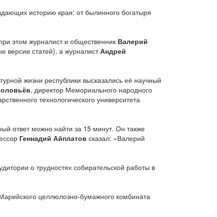
дающих историю края: от былинного богатыря
 при этом журналист и общественник
Валерий
е версии статей), а журналист
Андрей
ьтурной жизни республики высказались её научный
Соловьёв
, директор Мемориального народного
арственного технологического университета
ный ответ можно найти за 15 минут. Он также
фессор
Геннадий Айплатов
сказал: «Валерий
дитории о трудностях собирательской работы в
 Марийского целлюлозно-бумажного комбината