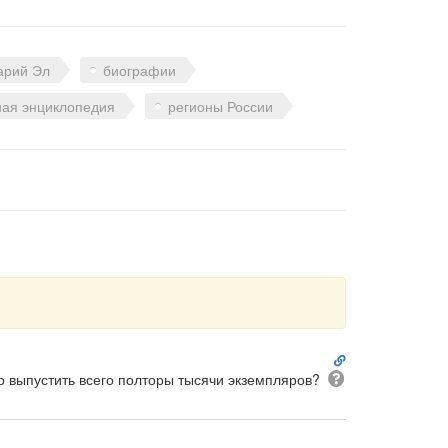
арий Эл
биографии
ная энциклопедия
регионы России
Ссылка
на
Вопрос
о выпустить всего полторы тысячи экземпляров?
комментарий