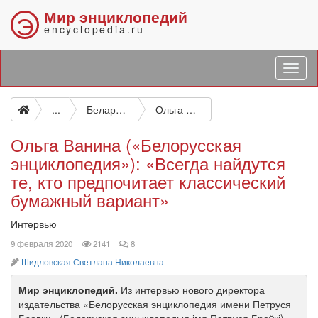
Мир энциклопедий
Э
encyclopedia.ru
...
Беларуская энцыклапедыя
Ольга Ванина («Белорусская энциклопедия»): «Всегда найдутся те, кто предпочитает классический бумажный вариант»
Ольга Ванина («Белорусская
энциклопедия»): «Всегда найдутся
те, кто предпочитает классический
бумажный вариант»
Интервью
просмотров
комментариев
9 февраля 2020
2141
8
автор
Шидловская Светлана Николаевна
Мир энциклопедий.
Из интервью нового директора
издательства «Белорусская энциклопедия имени Петруся