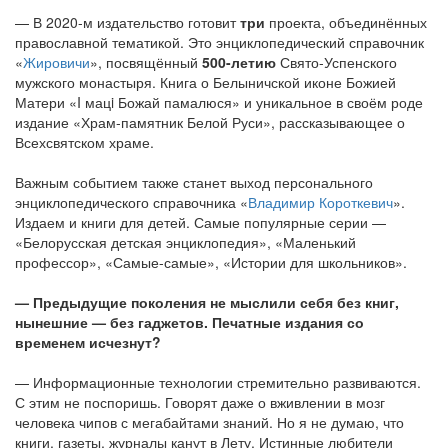
— В 2020-м издательство готовит
три
проекта, объединённых
православной тематикой. Это энциклопедический справочник
«
Жировичи
», посвящённый
500-летию
Свято-Успенского
мужского монастыря. Книга о Белыничской иконе Божией
Матери «I мацi Божай памалюся» и уникальное в своём роде
издание «Храм-памятник Белой Руси», рассказывающее о
Всехсвятском храме.
Важным событием также станет выход персонального
энциклопедического справочника «
Владимир Короткевич
».
Издаем и книги для детей. Самые популярные серии —
«Белорусская детская энциклопедия», «Маленький
профессор», «Самые-самые», «Истории для школьников».
— Предыдущие поколения не мыслили себя без книг,
нынешние — без гаджетов. Печатные издания со
временем исчезнут?
— Информационные технологии стремительно развиваются.
С этим не поспоришь. Говорят даже о вживлении в мозг
человека чипов с мегабайтами знаний. Но я не думаю, что
книги, газеты, журналы канут в Лету. Истинные любители