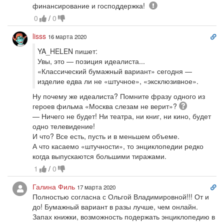
Восклицание
финансирование и господдержка!
0
/
0
Сс
lisss
16 марта 2020
на
YA_HELEN пишет:
ко
Увы, это — позиция идеалиста...
«Классический бумажный вариант» сегодня —
изделие едва ли не «штучное», «эксклюзивное».
Ну почему же идеалиста? Помните фразу одного из
Вопрос
героев фильма «Москва слезам не верит»?
— Ничего не будет! Ни театра, ни книг, ни кино, будет
одно телевидение!
И что? Все есть, пусть и в меньшем объеме.
А что касаемо «штучности», то энциклопедии редко
когда выпускаются большими тиражами.
1
/
0
Сс
Галина Филь
17 марта 2020
на
Полностью согласна с Ольгой Владимировной!!! От и
ко
до! Бумажный вариант в разы лучше, чем онлайн.
Запах книжки, возможность подержать энциклопедию в