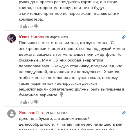
руках да и просто разглядывать картинки, а в таких
книгах, о которых тут пишут, они точно будут,
значительно приятнее не через экран планшета или
компьютера...
0
/
0
Сс
Юлия Нигова
20 марта 2020
на
Про чипы в мозг я тоже читала, аж жутко стало. С
ко
электронными книгами проще: всегда под рукой можно
держать, закачав в тот же планшет или смартфон. Но
бумажные.. Ммм... У них особая энергетика:
переворачиваешь каждую страничку, предвкушая, что
на следующей, закладочками пользуешься. Хочется,
чтобы и новые поколения это чувствовали, поэтому
такие издания как «Белорусская детская
энциклопедия» обязательно должны быть выпущены в
Идея
бумажном варианте.
0
/
0
Сс
Ярослав Гнат
21 марта 2020
на
Дело не в бумаге, а в экономической
ко
целесообразности. Я читаю примерно пять-шесть книг
в месяц, и, если бы я покупал в бумаге, то это бы