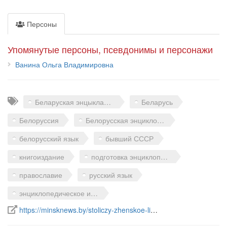
Персоны
Упомянутые персоны, псевдонимы и персонажи
Ванина Ольга Владимировна
Теги
Беларуская энцыклапедыя
Беларусь
Белоруссия
Белорусская энциклопедия
белорусский язык
бывший СССР
книгоиздание
подготовка энциклопедий
православие
русский язык
энциклопедическое издательство
Ссылка на источник в интернете
https://minsknews.by/stoliczy-zhenskoe-liczo-direktor-i...