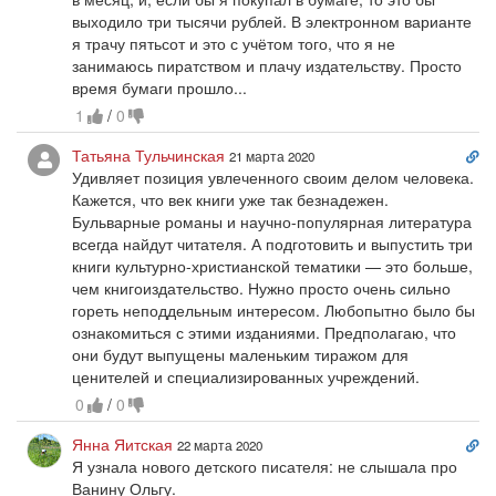
выходило три тысячи рублей. В электронном варианте
я трачу пятьсот и это с учётом того, что я не
занимаюсь пиратством и плачу издательству. Просто
время бумаги прошло...
1
/
0
Сс
Татьяна Тульчинская
21 марта 2020
на
Удивляет позиция увлеченного своим делом человека.
ко
Кажется, что век книги уже так безнадежен.
Бульварные романы и научно-популярная литература
всегда найдут читателя. А подготовить и выпустить три
книги культурно-христианской тематики — это больше,
чем книгоиздательство. Нужно просто очень сильно
гореть неподдельным интересом. Любопытно было бы
ознакомиться с этими изданиями. Предполагаю, что
они будут выпущены маленьким тиражом для
ценителей и специализированных учреждений.
0
/
0
Сс
Янна Яитская
22 марта 2020
на
Я узнала нового детского писателя: не слышала про
ко
Ванину Ольгу.