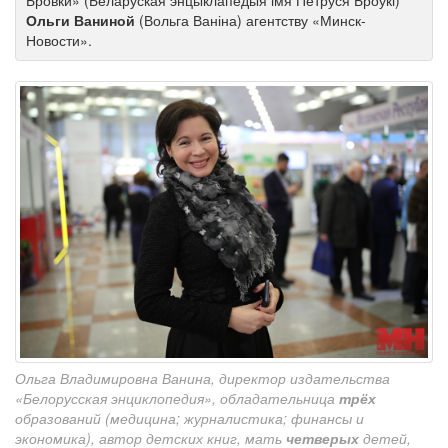
Бровки» (Беларуская энцыклапедыя імя Петруся Броўкі)
Ольги Ваниной
(Вольга Ваніна) агентству «Минск-
Новости».
Ольга Владимировна Ванина, директор издательства
«Белорусская энциклопедия», обладательница
трёх
образований (медицина; журналистика; финансы и
экономика), автор детских книг, мать
четверых
детей,