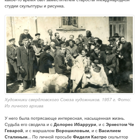
студии скульптуры и рисунка.
Художники свердловского Союза художников. 1957 г. Фото:
Из личного архива
У него была потрясающе интересная, насыщенная жизнь.
Судьба его сводила и с
Долорес Ибаррури
, и с
Эрнестом Че
Геварой
, и с маршалом
Ворошиловым
, и с
Василием
Сталиным
... По личной просьбе
Фиделя Кастро
скульптор