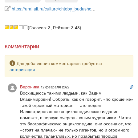
Ссылка на источник в интернете
https://ural.aif.ru/culture/chtoby_budushchee_uvidelo_v...
(Голосов: 3, Рейтинг: 3.48)
Комментарии
Предупреждение
Для добавления комментариев требуется
авторизация
Сс
Вероника
12 февраля 2022
на
Восхищаюсь такими людьми, как Вадим
ко
Владимирович! Собрать, как он говорит, «по крошечке»
такой огромный материал — это подвиг!
Иллюстрированное энциклопедическое издание
поможет, в первую очередь, юным художникам. Читая
эту биографическую энциклопедию, они осознают, что
«стоят на плечах» не только гигантов, но и огромного
количества талантливых, но позабытых творцов.