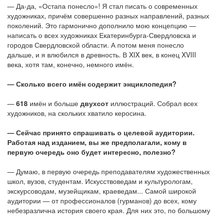
— Да-да, «Остапа понесло»! Я стал писать о современных
художниках, причём совершенно разных направлений, разных
поколений. Это гармонично дополнило мою концепцию —
написать о всех художниках Екатеринбурга-Свердловска и
городов Свердловской области. А потом меня понесло
дальше, и я влюбился в древность. В XIX век, в конец XVIII
века, хотя там, конечно, немного имён.
— Сколько всего имён содержит энциклопедия?
—
618
имён и больше
двухсот
иллюстраций. Собрал всех
художников, на скольких хватило керосина.
— Сейчас принято спрашивать о целевой аудитории.
Работая над изданием, вы же предполагали, кому в
первую очередь оно будет интересно, полезно?
— Думаю, в первую очередь преподавателям художественных
школ, вузов, студентам. Искусствоведам и культурологам,
экскурсоводам, музейщикам, краеведам... Самой широкой
аудитории — от профессионалов (гурманов) до всех, кому
небезразлична история своего края. Для них это, по большому