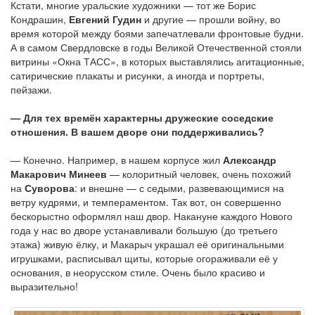
Кстати, многие уральские художники — тот же Борис
Кондрашин,
Евгений Гудин
и другие — прошли войну, во
время которой между боями запечатлевали фронтовые будни.
А в самом Свердловске в годы Великой Отечественной стояли
витрины «Окна ТАСС», в которых выставлялись агитационные,
сатирические плакаты и рисунки, а иногда и портреты,
пейзажи.
— Для тех времён характерны дружеские соседские
отношения. В вашем дворе они поддерживались?
— Конечно. Например, в нашем корпусе жил
Александр
Макарович Минеев
— колоритный человек, очень похожий
на
Суворова
: и внешне — с седыми, развевающимися на
ветру кудрями, и темпераментом. Так вот, он совершенно
бескорыстно оформлял наш двор. Накануне каждого Нового
года у нас во дворе устанавливали большую (до третьего
этажа) живую ёлку, и Макарыч украшал её оригинальными
игрушками, расписывал щиты, которые огораживали её у
основания, в неорусском стиле. Очень было красиво и
выразительно!