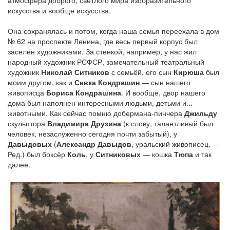
искусства и вообще искусства.
Она сохранялась и потом, когда наша семья переехала в дом
№ 62 на проспекте Ленина, где весь первый корпус был
заселён художниками. За стенкой, например, у нас жил
народный художник РСФСР, замечательный театральный
художник
Николай Ситников
с семьёй, его сын
Кирюша
был
моим другом, как и
Севка Кондрашин
— сын нашего
живописца
Бориса Кондрашина
. И вообще, двор нашего
дома был наполнен интересными людьми, детьми и...
животными. Как сейчас помню добермана-пинчера
Джильду
скульптора
Владимира Друзина
(к слову, талантливый был
человек, незаслуженно сегодня почти забытый), у
Давыдовых
(
Александр Давыдов
, уральский живописец. —
Ред.) был боксёр
Коль
, у
Ситниковых
— кошка
Тюпа
и так
далее.