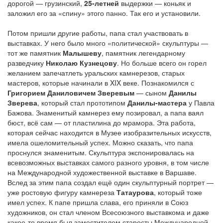
дорогой — грузинский,
25-летней
выдержки — коньяк и
заложил его за «спину» этого панно. Так его и установили.
Потом пришли другие работы, папа стал участвовать в
выставках. У него было много «политической» скульптуры —
тот же памятник
Малышеву
, памятник легендарному
разведчику
Николаю Кузнецову
. Но больше всего он горел
желанием запечатлеть уральских камнерезов, старых
мастеров, которые начинали в XIX веке. Познакомился с
Григорием Даниловичем Зверевым
— сыном
Данилы
Зверева
, который стал прототипом
Данилы-мастера
у Павла
Бажова. Знаменитый камнерез ему позировал, а папа ваял
бюст, всё сам — от пластилина до мрамора. Эта работа,
которая сейчас находится в Музее изобразительных искусств,
имела ошеломительный успех. Можно сказать, что папа
проснулся знаменитым. Скульптура экспонировалась на
всевозможных выставках самого разного уровня, в том числе
на Международной художественной выставке в Варшаве.
Вслед за этим папа создал ещё один скульптурный портрет —
уже ростовую фигуру камнереза
Татаурова
, который тоже
имел успех. К папе пришла слава, его приняли в Союз
художников, он стал членом Всесоюзного выставкома и даже
какое-то время был заместителем старосты Международной