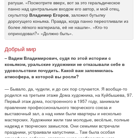
ратуши. «Посмотрите вверх, вот за это геральдическое
панно над центральным входом его автор, и мой отец,
скульптор
Владимир Егоров
, заложил бутылку
дорогущего коньяка. Правда, когда панно переотливали из
более лёгкого материала, её не нашли». «Кто-то
оприходовал?» «Должно быть».
Добрый мир
– Вадим Владимирович, судя по этой истории с
коньяком, уральские художники не отказывали себе в
удовольствии почудить. Какой вам запомнилась
атмосфера, в которой вы росли?
— Бывало, да, чудили, и до сих пор случается. Я вообще-то
родился на третьем этаже Дома художника, на Куйбышева, 97.
Первый этаж дома, построенного в 1957 году, занимали
правление профессионального творческого союза и
выставочный зал, а над ними были квартиры и несколько
мастерских. Художники жили там молодые, весёлые, полные
надежд и творческих замыслов. Они семьями встречали
праздники, устраивали капустники... Там была особая
атмосфера доброго, светлого мира изобразительного