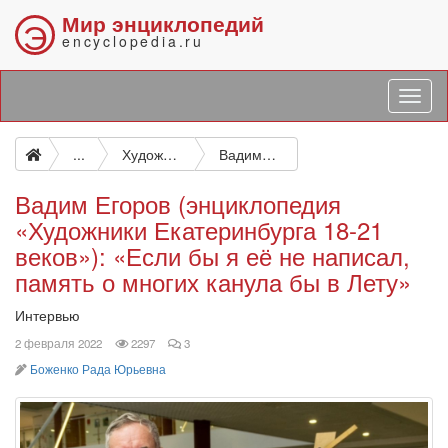
Мир энциклопедий
Э
encyclopedia.ru
...
Художники Екатеринбурга 18-21 веков: энциклопедия
Вадим Егоров (энциклопедия «Художники Екатеринбурга 18-21 веков»): «Если бы я её не написал, память о многих канула бы в Лету»
Вадим Егоров (энциклопедия
«Художники Екатеринбурга 18-21
веков»): «Если бы я её не написал,
память о многих канула бы в Лету»
Интервью
просмотров
комментариев
2 февраля 2022
2297
3
автор
Боженко Рада Юрьевна