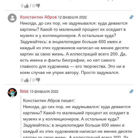
0
/
0
Сс
Константин Абров
12 февраля 2022
на
Никогда, до сих пор, не задумывался: куда деваются
ко
картины? Какой-то маленький процент их оседает в
музеях и у коллекционеров. А остальные куда?
Задумайтесь: в энциклопедии больше 600 имен и
каждый из этих художников написал не менее десяти
картин за свою жизнь. А иллюстраций всего 200. Да,
есть имена и факты биографии, но нет самого
главного для художника — его творчества. Это ни в
коем случае не упрек автору. Просто задумался.
0
/
0
Сс
lisss
13 февраля 2022
на
Константин Абров пишет:
ко
Никогда, до сих пор, не задумывался: куда деваются
картины? Какой-то маленький процент их оседает в
музеях и у коллекционеров. А остальные куда?
Задумайтесь: в энциклопедии больше 600 имен и
каждый из этих художников написал не менее десяти
картин за свою жизнь. А иллюстраций всего 200. Да,