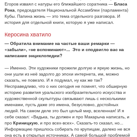
Егоров изваял с натуры его ближайшего соратника —
Бласа
Рока
, председателя Национальной Ассамблеи (парламента)
Кубы. Папина жизнь — это тема отдельного разговора. И
история для отдельной книги, которую я уже написал.
Керосина хватило
— Обратила внимание на частые ваши ремарки —
«забыли», «не вспоминают»... Это и сподвигло вас на
написание энциклопедии?
— Именно. Эти художники прожили долгую и яркую жизнь, но
они ушли из неё задолго до эпохи интернета, им, можно
сказать, не повезло. И я подумал, ну как же так?
Несправедливо, что о них сегодня не помнят, что обширную
историю развития уральского изобразительного искусства и
художественной скульптуры связывают лишь с несколькими
именами, пусть даже это имена, безусловно, достойных
людей. На самом деле это был целый мир, вселенная! И я
себе сказал: «Вадька, ты должен и про Макарыча написать, и
про
Криницкую
, и про всех-всех». Сказать-то сказал, но...
Информацию пришлось собирать по крупицам, далеко не вся
она есть в открытых источниках. А самой большой проблемой