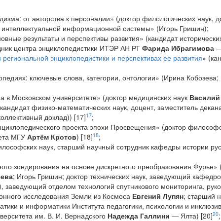
едизма: от авторства к персоналии» (доктор филологических наук,
я интеллектуальной информационной системы» (Игорь Гришин);
новные результаты и перспективы развития» (кандидат историческ
дник центра энциклопедистики ИТЭР АН РТ
Фарида Ибрагимова
—
 региональной энциклопедистики и перспективах ее развития
» (ка
опедиях: ключевые слова, категории, онтологии» (Ирина Кобозева;
а в Московском университете» (доктор медицинских наук
Василий
кандидат физико-математических наук, доцент, заместитель декан
17
оллективный доклад)) [17]
;
нциклопедического проекта эпохи Просвещения» (доктор философс
18
тета МГУ
Артём Кротов
) [18]
;
илософских наук, старший научный сотрудник кафедры истории р
го зондирования на основе дискретного преобразования Фурье» (
еева
; Игорь Гришин; доктор технических наук, заведующий кафедр
, заведующий отделом технологий спутникового мониторинга, руко
ионного исследования Земли из Космоса
Евгений Лупян
; старший
тики и информатики Института педагогики, психологии и инклюзи
20
ерситета им. В. И. Вернадского
Надежда Галлини
— Ялта) [20]
;