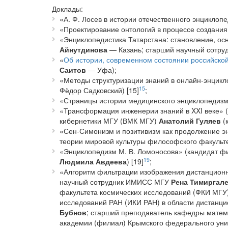
Доклады:
«А. Ф. Лосев в истории отечественного энциклоп
«Проектирование онтологий в процессе создани
«Энциклопедистика Татарстана: становление, ос
Айнутдинова
— Казань; старший научный сотру
«
Об истории, современном состоянии российской
Саитов
— Уфа);
«Методы структуризации знаний в онлайн-энцикл
15
Фёдор Садковский) [15]
;
«Страницы истории медицинского энциклопедизм
«Трансформация инженерии знаний в XXI веке» (
кибернетики МГУ (ВМК МГУ)
Анатолий Гуляев
(к
«Сен-Симонизм и позитивизм как продолжение э
теории мировой культуры философского факуль
«Энциклопедизм М. В. Ломоносова» (кандидат ф
19
Людмила Авдеева
) [19]
;
«Алгоритм фильтрации изображения дистанционно
научный сотрудник ИМИСС МГУ
Рена Тимиргал
факультета космических исследований (ФКИ МГУ)
исследований РАН (ИКИ РАН) в области дистанц
Бубнов
; старший преподаватель кафедры матема
академии (филиал) Крымского федерального унив