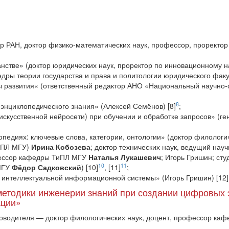
р РАН, доктор физико-математических наук, профессор, проректо
нстве» (доктор юридических наук, проректор по инновационному 
федры теории государства и права и политологии юридического фа
ы развития« (ответственный редактор АНО «Национальный научно-
8
 энциклопедического знания» (Алексей Семёнов) [8]
;
искусственной нейросети) при обучении и обработке запросов» (
опедиях: ключевые слова, категории, онтологии» (доктор филологи
ТиПЛ МГУ)
Ирина Кобозева
; доктор технических наук, ведущий нау
фессор кафедры ТиПЛ МГУ
Наталья Лукашевич
; Игорь Гришин; ст
10
11
 МГУ
Фёдор Садковский
) [10]
, [11]
;
 интеллектуальной информационной системы» (Игорь Гришин) [12]
методики инженерии знаний при создании цифровых 
ации»
ководителя — доктор филологических наук, доцент, профессор к