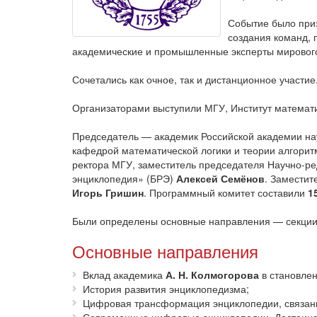
Событие было приз
создания команд, 
академические и промышленные эксперты мирового
Сочетались как очное, так и дистанционное участи
Организаторами выступили МГУ, Институт матема
Председатель — академик Российской академии нау
кафедрой математической логики и теории алгори
ректора МГУ, заместитель председателя Научно-р
энциклопедия» (БРЭ)
Алексей Семёнов
. Заместит
Игорь Гришин
. Программный комитет составили
1
Были определены основные направления — секции 
Основные направления
Вклад академика
А. Н. Колмогорова
в становлен
История развития энциклопедизма;
Цифровая трансформация энциклопедии, связанн