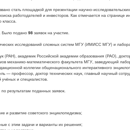
вано стать площадкой для презентации научно-исследовательских 
поиска работодателей и инвесторов. Как отмечается на странице и
 класса.
е. Было подано
98
заявок на участие.
тических исследований сложных систем МГУ (ИМИСС МГУ) и лабо
к (РАН), академик Российской академии образования (РАО), докт
тмов механико-математического факультета МГУ, заведующий лаб
едакционной коллегии общенационального интерактивного энцикло
ель — профессор, доктор технических наук, главный научный со
5
учёных и специалистов.
по результатам поданных заявок.
ие и развитие советского энциклопедизма;
ые с этим задачи и варианты их решения;