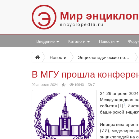
Э
Мир энцикло
encyclopedia.ru
Введение
Каталоги
Новости
Фор
Новости
Энциклопедические новости
В МГУ прошла конференц
выбор
просмотров
комментариев
29 апреля 2024
19943
7
редакции
24-26 апреля 2024
Международная на
1
события [1]
, Инст
башкирской энцикл
Инициатива ориент
(ИИ), моделирован
энциклопедий на о