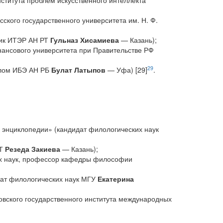
титута проблем искусственного интеллекта
ского государственного университета им. Н. Ф.
ник ИТЭР АН РТ
Гульназ Хисамиева
— Казань);
нансового университета при Правительстве РФ
29
делом ИБЭ АН РБ
Булат Латыпов
— Уфа) [29]
.
 энциклопедии» (кандидат филологических наук
РТ
Резеда Закиева
— Казань);
их наук, профессор кафедры философии
дат филологических наук МГУ
Екатерина
вского государственного института международных