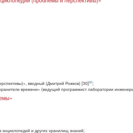
нциклопедии (проблемы и перспективы)»
30
рспективы)», вводный (Дмитрий Рожков) [30]
;
 хранители времени» (ведущий программист лаборатории инжен
темы»
из энциклопедий и других хранилищ знаний;