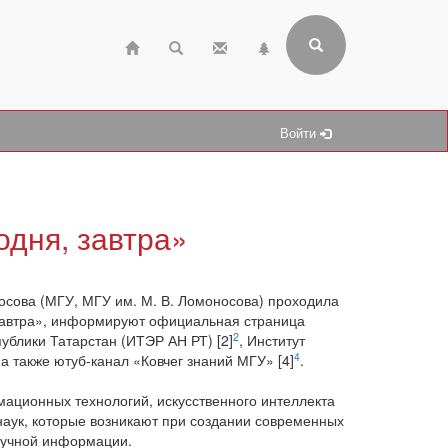
Войти
одня, завтра»
носова (МГУ, МГУ им. М. В. Ломоносова) проходила
завтра», информируют официальная страница
2
ублики Татарстан (ИТЭР АН РТ) [2]
, Институт
4
 а также ютуб-канал «Ковчег знаний МГУ» [4]
.
ационных технологий, искусственного интеллекта
наук, которые возникают при создании современных
аучной информации.