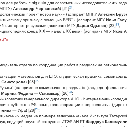
 для работы с big data для современных исследовательских зада
21
 (МПГУ)
Александр Чернавский
) [21]
;
одологический проект новой науки» (аспирант МПГУ
Алексей Брус
литическому признаку с помощью BERT» (аспирант МГУ
Илья Гал
23
ий к интернет-ресурсам» (аспирант МГУ
Дарья Одынец
) [23]
;
энциклопедиях конца XIX — начала XX века» (аспирант МГУ
Яков А
ки“»
оводитель отдела по координации работ в разделах на региональн
атизация материалов для ЕГЭ, студенческая практика, семинары д
25
 Сенаторова
) [25]
;
Рувики“ (на примере комиязычного раздела)» (кандидат филологич
26
)
Марина Федина
— Сыктывкар) [26]
;
й» (советник генерального директора АНО «Интернет-энциклопеди
диях субъектов РФ: опыт, трансформации и перспективы» (директ
28
ллина
— Уфа) [28]
;
оциальных медиа на примере телеграм-канала Института Татарско
наук, ведущий научный сотрудник ИТЭР АН РТ
Фирдаус Калимулл