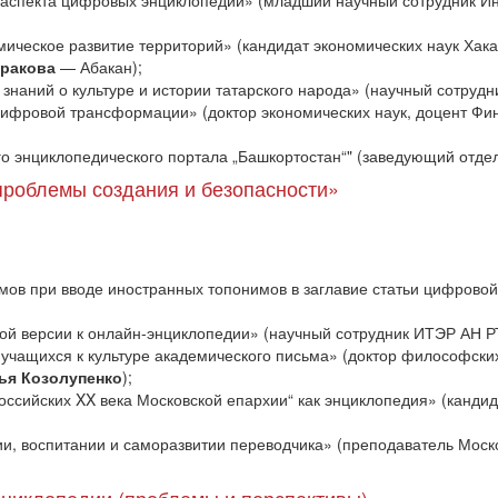
аспекта цифровых энциклопедий» (младший научный сотрудник Инс
ческое развитие территорий» (кандидат экономических наук Хакас
ракова
— Абакан);
знаний о культуре и истории татарского народа» (научный сотруд
ифровой трансформации» (доктор экономических наук, доцент Фи
го энциклопедического портала „Башкортостан“" (заведующий от
роблемы создания и безопасности»
ов при вводе иностранных топонимов в заглавие статьи цифровой
ной версии к онлайн-энциклопедии» (научный сотрудник ИТЭР АН 
учащихся к культуре академического письма» (доктор философск
ья Козолупенко
);
оссийских XX века Московской епархии“ как энциклопедия» (канди
, воспитании и саморазвитии переводчика» (преподаватель Моско