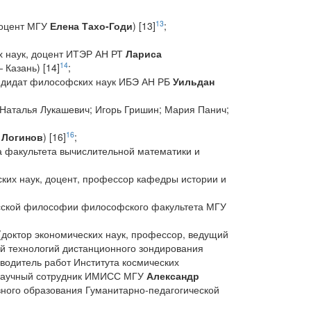
13
 доцент МГУ
Елена Тахо-Годи
) [13]
;
их наук, доцент ИТЭР АН РТ
Лариса
14
 Казань) [14]
;
ндидат философских наук ИБЭ АН РБ
Уильдан
 Наталья Лукашевич; Игорь Гришин; Мария Панич;
16
 Логинов
) [16]
;
а факультета вычислительной математики и
ких наук, доцент, профессор кафедры истории и
усской философии философского факультета МГУ
доктор экономических наук, профессор, ведущий
ой технологий дистанционного зондирования
водитель работ Института космических
 научный сотрудник ИМИСС МГУ
Александр
вного образования Гуманитарно-педагогической