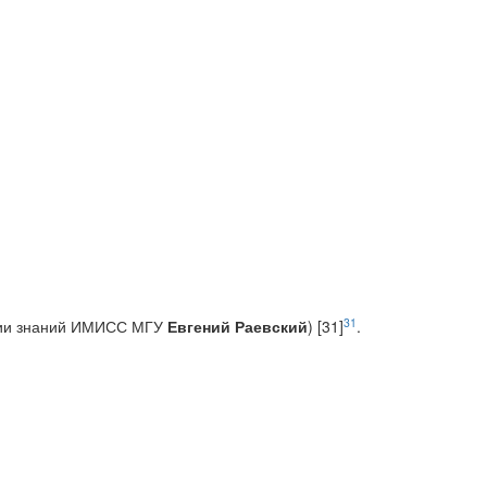
31
ерии знаний ИМИСС МГУ
Евгений Раевский
) [31]
.