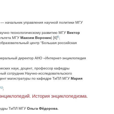
р — начальник управления научной политики МГУ
научно-технологическому развитию МГУ
Виктор
6
культета МГУ
Максим Воронин
) [6]
;
образовательный центр “Большая российская
генеральный директор АНО «Интернет-энциклопедия
ческих наук, доцент, профессор кафедры
чный сотрудник Научно-исследовательского
удент магистратуры по кафедре ТиПЛ МГУ
Мария
12
;
энциклопедий. История энциклопедизма.
афедры ТиПЛ МГУ
Ольга Фёдорова
.