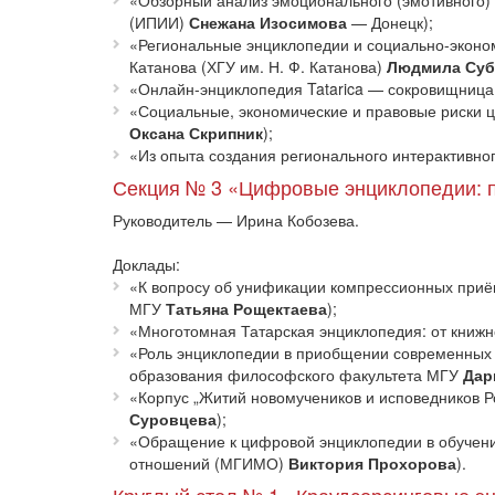
«Обзорный анализ эмоционального (эмотивного) 
(ИПИИ)
Снежана Изосимова
— Донецк);
«Региональные энциклопедии и социально-экономи
Катанова (ХГУ им. Н. Ф. Катанова)
Людмила Суб
«Онлайн-энциклопедия Tatarica — сокровищница 
«Социальные, экономические и правовые риски ц
Оксана Скрипник
);
«Из опыта создания регионального интерактивно
Секция № 3 «Цифровые энциклопедии: п
Руководитель — Ирина Кобозева.
Доклады:
«К вопросу об унификации компрессионных приём
МГУ
Татьяна Рощектаева
);
«Многотомная Татарская энциклопедия: от книж
«Роль энциклопедии в приобщении современных 
образования философского факультета МГУ
Дар
«Корпус „Житий новомучеников и исповедников Р
Суровцева
);
«Обращение к цифровой энциклопедии в обучении
отношений (МГИМО)
Виктория Прохорова
).