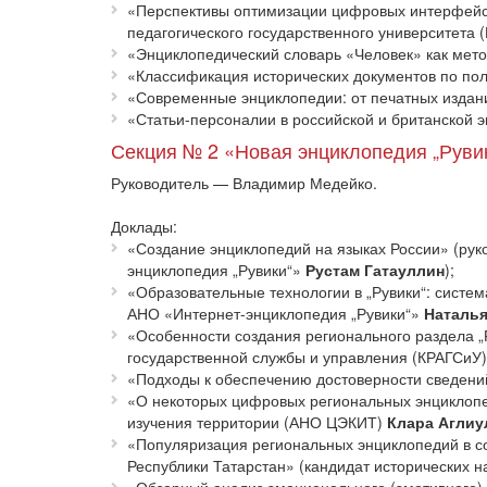
«Перспективы оптимизации цифровых интерфейсов
педагогического государственного университета
«Энциклопедический словарь «Человек» как мет
«Классификация исторических документов по по
«Современные энциклопедии: от печатных издан
«Статьи-персоналии в российской и британской 
Секция № 2 «Новая энциклопедия „Руви
Руководитель — Владимир Медейко.
Доклады:
«Создание энциклопедий на языках России» (рук
энциклопедия „Рувики“»
Рустам Гатауллин
);
«Образовательные технологии в „Рувики“: систем
АНО «Интернет-энциклопедия „Рувики“»
Наталья
«Особенности создания регионального раздела „
государственной службы и управления (КРАГСиУ
«Подходы к обеспечению достоверности сведени
«О некоторых цифровых региональных энциклопе
изучения территории (АНО ЦЭКИТ)
Клара Аглиу
«Популяризация региональных энциклопедий в с
Республики Татарстан» (кандидат исторических 