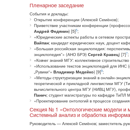
Пленарное заседание
События и доклады:
Открытие конференции (Алексей Семёнов);
Приветствие участникам конференции (профессо
5
Андрей Федянин
) [5]
;
«Юридические аспекты работы в сетевом простра
Вайпан
; кандидат юридических наук, доцент ка
«Большая российская энциклопедия: перспектив
7
энциклопедия”» (АНО БРЭ)
Сергей Кравец
) [7]
;
«Ковчег знаний МГУ: коллективное строительство
«Использование текстов энциклопедий для ИНС (
9
„Рувики“»
Владимир Медейко
) [9]
;
«Методы структуризации знаний в онлайн-энцикл
теоретической и прикладной лингвистики МГУ (
вычислительного центра МГУ (НИВЦ МГУ), про
Панич
; студент магистратуры по кафедре ТиПЛ
«Проектирование онтологий в процессе создания
Секция № 1 «Онтологические модели и 
Системный анализ и обработка информ
Руководитель — Алексей Семёнов; заместитель ру