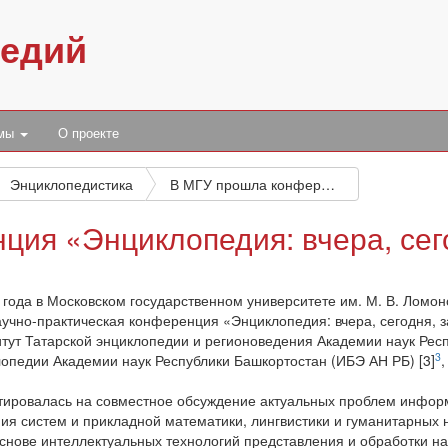
педий
умы
О проекте
Энциклопедистика
В МГУ прошла конференция «Энциклопедия: вчера, сегодня, завтра»
ия «Энциклопедия: вчера, сег
 года в Московском государственном университете им. М. В. Ломо
учно-практическая конференция «Энциклопедия: вчера, сегодня, 
итут Татарской энциклопедии и регионоведения Академии наук Респ
3
опедии Академии наук Республики Башкортостан (ИБЭ АН РБ) [3]
,
ировалась на совместное обсуждение актуальных проблем информ
ия систем и прикладной математики, лингвистики и гуманитарных 
снове интеллектуальных технологий представления и обработки н