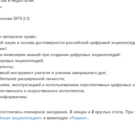
ва и недостатки;
ь;
основа БРЭ 2.0;
 авторское право;
й науки и основа достоверности российской цифровой энциклопед
ект;
ик инженерии знаний при создании цифровых энциклопедий;
фровых энциклопедий;
агенты;
вной инструмент учителя и ученика завтрашнего дня;
битания расширенной личности;
анием, эксплуатацией и использованием перспективных цифровых 
ественного и искусственного интеллектов;
 информатики;
, состоялись пленарное заседание,
3
секции и
2
круглых стола. При
йская энциклопедия
» и википедии «
Рувики
».