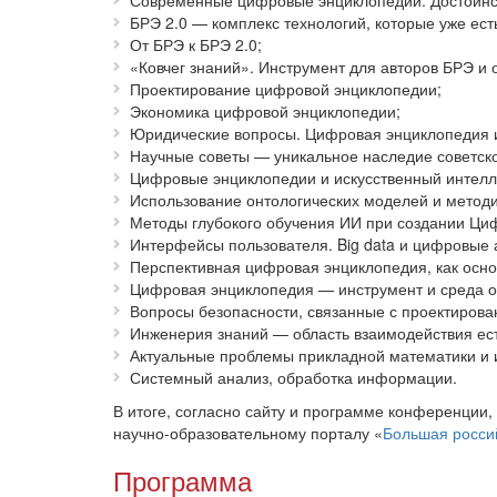
Современные цифровые энциклопедии. Достоинст
БРЭ 2.0 — комплекс технологий, которые уже ест
От БРЭ к БРЭ 2.0;
«Ковчег знаний». Инструмент для авторов БРЭ и 
Проектирование цифровой энциклопедии;
Экономика цифровой энциклопедии;
Юридические вопросы. Цифровая энциклопедия и
Научные советы — уникальное наследие советско
Цифровые энциклопедии и искусственный интелл
Использование онтологических моделей и метод
Методы глубокого обучения ИИ при создании Ци
Интерфейсы пользователя. Big data и цифровые 
Перспективная цифровая энциклопедия, как осно
Цифровая энциклопедия — инструмент и среда о
Вопросы безопасности, связанные с проектиров
Инженерия знаний — область взаимодействия ест
Актуальные проблемы прикладной математики и
Системный анализ, обработка информации.
В итоге, согласно сайту и программе конференции
научно-образовательному порталу «
Большая росси
Программа