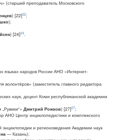
ч» (старший преподаватель Московского
22
енцев
) [22]
;
ушко
);
24
йсен
) [24]
.
ых языках народов России АНО «Интернет-
ля волонтёров» (заместитель главного редактора
еских наук, доцент Коми республиканской академии
27
я „Рувики“»
Дмитрий Рожков
) [27]
;
ор АНО Центр энциклопедистики и комплексного
й энциклопедии и регионоведения Академии наук
ина
— Казань);