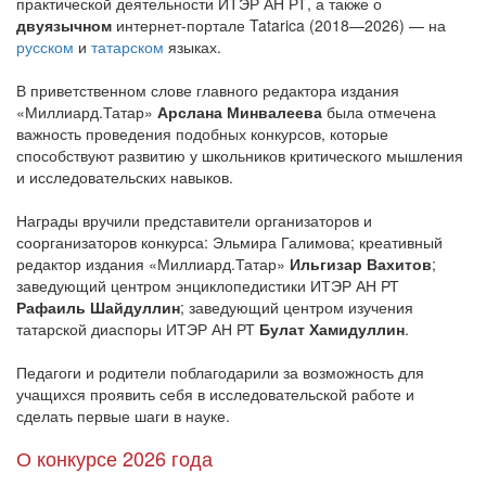
практической деятельности ИТЭР АН РТ, а также о
двуязычном
интернет-портале Tatarica (2018—2026) — на
русском
и
татарском
языках.
В приветственном слове главного редактора издания
«Миллиард.Татар»
Арслана Минвалеева
была отмечена
важность проведения подобных конкурсов, которые
способствуют развитию у школьников критического мышления
и исследовательских навыков.
Награды вручили представители организаторов и
соорганизаторов конкурса: Эльмира Галимова; креативный
редактор издания «Миллиард.Татар»
Ильгизар Вахитов
;
заведующий центром энциклопедистики ИТЭР АН РТ
Рафаиль Шайдуллин
; заведующий центром изучения
татарской диаспоры ИТЭР АН РТ
Булат Хамидуллин
.
Педагоги и родители поблагодарили за возможность для
учащихся проявить себя в исследовательской работе и
сделать первые шаги в науке.
О конкурсе 2026 года