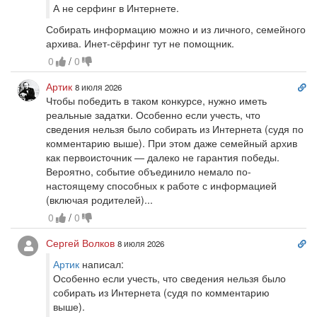
А не серфинг в Интернете.
Собирать информацию можно и из личного, семейного
архива. Инет-сёрфинг тут не помощник.
0
/
0
Сс
Артик
8 июля 2026
на
Чтобы победить в таком конкурсе, нужно иметь
ко
реальные задатки. Особенно если учесть, что
сведения нельзя было собирать из Интернета (судя по
комментарию выше). При этом даже семейный архив
как первоисточник — далеко не гарантия победы.
Вероятно, событие объединило немало по-
настоящему способных к работе с информацией
(включая родителей)...
0
/
0
Сс
Сергей Волков
8 июля 2026
на
Артик
написал:
ко
Особенно если учесть, что сведения нельзя было
собирать из Интернета (судя по комментарию
выше).