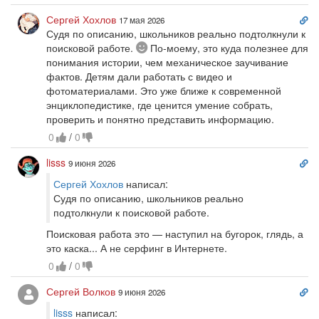
Сс
Сергей Хохлов
17 мая 2026
на
Судя по описанию, школьников реально подтолкнули к
ко
С
поисковой работе.
По-моему, это куда полезнее для
улыбкой
понимания истории, чем механическое заучивание
фактов. Детям дали работать с видео и
фотоматериалами. Это уже ближе к современной
энциклопедистике, где ценится умение собрать,
проверить и понятно представить информацию.
0
/
0
Сс
lisss
9 июня 2026
на
Сергей Хохлов
написал:
ко
Судя по описанию, школьников реально
подтолкнули к поисковой работе.
Поисковая работа это — наступил на бугорок, глядь, а
это каска... А не серфинг в Интернете.
0
/
0
Сс
Сергей Волков
9 июня 2026
на
lisss
написал:
ко