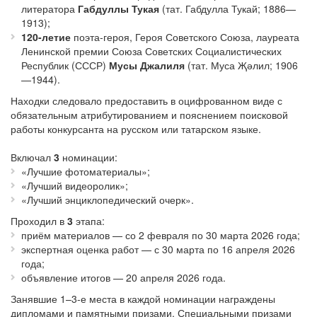
литератора
Габдуллы Тукая
(тат. Габдулла Тукай; 1886—
1913);
120-летие
поэта-героя, Героя Советского Союза, лауреата
Ленинской премии Союза Советских Социалистических
Республик (СССР)
Мусы Джалиля
(тат. Муса Җәлил; 1906
—1944).
Находки следовало предоставить в оцифрованном виде с
обязательным атрибутированием и пояснением поисковой
работы конкурсанта на русском или татарском языке.
Включал
3
номинации:
«Лучшие фотоматериалы»;
«Лучший видеоролик»;
«Лучший энциклопедический очерк».
Проходил в
3
этапа:
приём материалов — со 2 февраля по 30 марта 2026 года;
экспертная оценка работ — с 30 марта по 16 апреля 2026
года;
объявление итогов — 20 апреля 2026 года.
Занявшие 1–3-е места в каждой номинации награждены
дипломами и памятными призами. Специальными призами