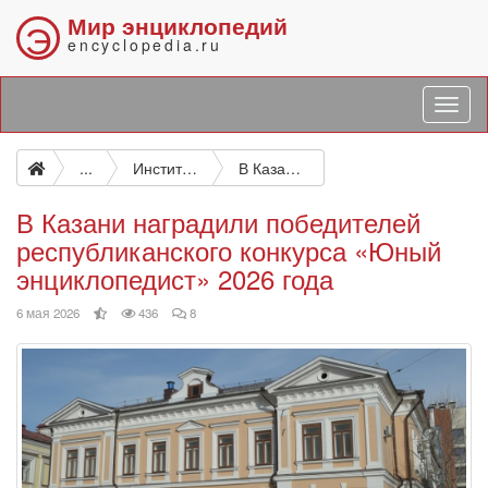
Мир энциклопедий
Э
encyclopedia.ru
...
Институт татарской энциклопедии
В Казани наградили победителей республиканского конкурса «Юный энциклопедист» 2026 года
В Казани наградили победителей
республиканского конкурса «Юный
энциклопедист» 2026 года
выбор
просмотров
комментариев
6 мая 2026
436
8
редакции