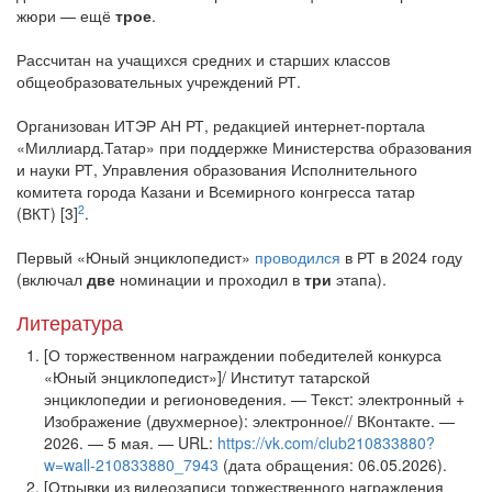
жюри — ещё
трое
.
Рассчитан на учащихся средних и старших классов
общеобразовательных учреждений РТ.
Организован ИТЭР АН РТ, редакцией интернет-портала
«Миллиард.Татар» при поддержке Министерства образования
и науки РТ, Управления образования Исполнительного
комитета города Казани и Всемирного конгресса татар
2
(ВКТ) [3]
.
Первый «Юный энциклопедист»
проводился
в РТ в 2024 году
(включал
две
номинации и проходил в
три
этапа).
Литература
[О торжественном награждении победителей конкурса
«Юный энциклопедист»]/ Институт татарской
энциклопедии и регионоведения. — Текст: электронный +
Изображение (двухмерное): электронное// ВКонтакте. —
2026. — 5 мая. — URL:
https://vk.com/club210833880?
w=wall-210833880_7943
(дата обращения: 06.05.2026).
[Отрывки из видеозаписи торжественного награждения