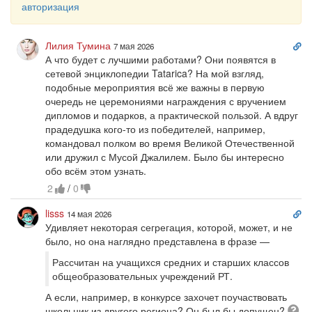
авторизация
Сс
Лилия Тумина
7 мая 2026
на
А что будет с лучшими работами? Они появятся в
ко
сетевой энциклопедии Tatarica? На мой взгляд,
подобные мероприятия всё же важны в первую
очередь не церемониями награждения с вручением
дипломов и подарков, а практической пользой. А вдруг
прадедушка кого-то из победителей, например,
командовал полком во время Великой Отечественной
или дружил с Мусой Джалилем. Было бы интересно
обо всём этом узнать.
2
/
0
Сс
lisss
14 мая 2026
на
Удивляет некоторая сегрегация, которой, может, и не
ко
было, но она наглядно представлена в фразе —
Рассчитан на учащихся средних и старших классов
общеобразовательных учреждений РТ.
А если, например, в конкурсе захочет поучаствовать
Во
школьник из другого региона? Он был бы допущен?