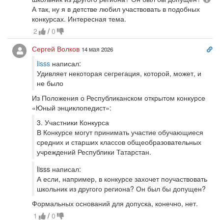
А так, ну я в детстве любил участвовать в подобных
конкурсах. Интересная тема.
2
/
0
Сс
Сергей Волков
14 мая 2026
на
lisss
написал:
ко
Удивляет некоторая сегрегация, которой, может, и
не было
Из Положения о Республиканском открытом конкурсе
«Юный энциклопедист»:
3. Участники Конкурса
В Конкурсе могут принимать участие обучающиеся
средних и старших классов общеобразовательных
учреждений Республики Татарстан.
lisss написал:
А если, например, в конкурсе захочет поучаствовать
школьник из другого региона? Он был бы допущен?
Формальных оснований для допуска, конечно, нет.
1
/
0