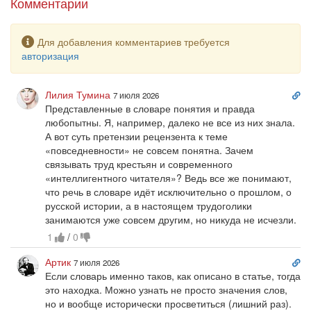
Комментарии
Предупреждение
Для добавления комментариев требуется
авторизация
Сс
Лилия Тумина
7 июля 2026
на
Представленные в словаре понятия и правда
ко
любопытны. Я, например, далеко не все из них знала.
А вот суть претензии рецензента к теме
«повседневности» не совсем понятна. Зачем
связывать труд крестьян и современного
«интеллигентного читателя»? Ведь все же понимают,
что речь в словаре идёт исключительно о прошлом, о
русской истории, а в настоящем трудоголики
занимаются уже совсем другим, но никуда не исчезли.
1
/
0
Сс
Артик
7 июля 2026
на
Если словарь именно таков, как описано в статье, тогда
ко
это находка. Можно узнать не просто значения слов,
но и вообще исторически просветиться (лишний раз).