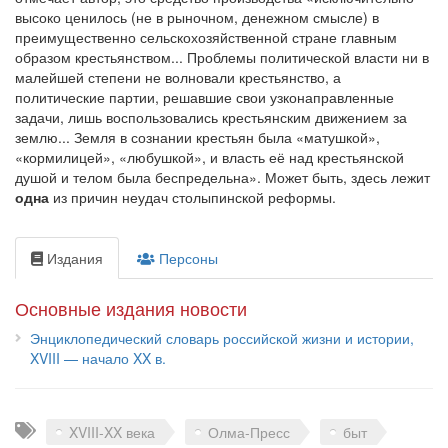
высоко ценилось (не в рыночном, денежном смысле) в
преимущественно сельскохозяйственной стране главным
образом крестьянством... Проблемы политической власти ни в
малейшей степени не волновали крестьянство, а
политические партии, решавшие свои узконаправленные
задачи, лишь воспользовались крестьянским движением за
землю... Земля в сознании крестьян была «матушкой»,
«кормилицей», «любушкой», и власть её над крестьянской
душой и телом была беспредельна». Может быть, здесь лежит
одна
из причин неудач столыпинской реформы.
Издания
Персоны
Основные издания новости
Энциклопедический словарь российской жизни и истории,
XVIII — начало XX в.
Теги
XVIII-XX века
Олма-Пресс
быт