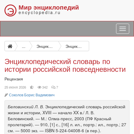
Мир энциклопедий
Э
encyclopedia.ru
...
Энциклопедический словарь российской жизни и истории, XVIII — начало XX в.
Энциклопедический словарь по истории российской повседневности
Энциклопедический словарь по
истории российской повседневности
Рецензия
выбор
просмотров
комментариев
25 июня 2026
342
7
редакции
автор
Соколов Борис Вадимович
Беловинский Л. В.
Энциклопедический словарь российской
жизни и истории, XVIII — начало XX в./ Л. В.
Беловинский. — М.: Олма-пресс, 2003 (ПФ Красный
пролетарий). — 910, [1] с., [16] л. ил., портр.: ил., портр.; 27
см. — 5000 экз. — ISBN 5-224-04008-6 (в пер.).