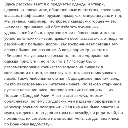
Здесь рассказывается о предметах одежды и утвари,
церковных праздниках, общественных институтах, сословиях,
классах, профессиях, оружии, ярмарках, мануфактурах и т. д.
Мы узнаем, например, что абрек у кавказских горцев — это
«человек, принимавший обет избегать жизненных
удовольствий и быть неустрашимым в боях», «мститель за
убийство близких», «воин, давший обет газавата», а отнюдь не
разбойник с большой дороги, как воспринимает сегодня это
слово обыденное сознание. А вот, например, из статьи
«Ливрея» мы узнаем не только то, что это «форменная
одежда прислуги», но и то, что в 1775 году было
регламентировано количество галунов на ливреях в
зависимости от того, чиновнику какого класса прислуживал
лакей. Также любопытна статья «Сарацинское пшено»: вряд
ли кто из современных читателей знает, что таково старинное
русское название риса, поступавшего «от сарацин» — из
Персии и Средней Азии. А вот в статье «Жалмерка»
объясняется, почему солдатских жён издавна подозревали в
чересчур вольном поведении: «Над ними не было власти ни
мужа, уходившего на долгие годы на службу, ни родителей, ни
помещика, ни сельского начальства: жёны солдат числились
по Военному ведомству».