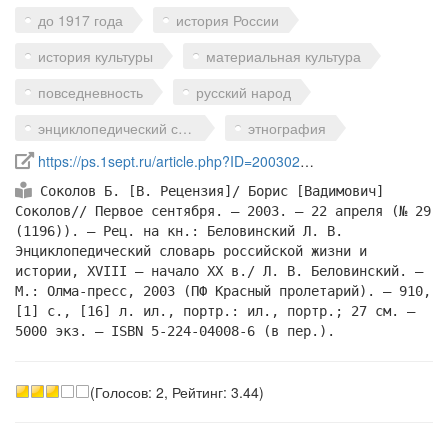
до 1917 года
история России
история культуры
материальная культура
повседневность
русский народ
энциклопедический словарь
этнография
Ссылка на источник в интернете
https://ps.1sept.ru/article.php?ID=200302903
Библиографическое
Соколов Б. [В. Рецензия]/ Борис [Вадимович]
описание
Соколов// Первое сентября. — 2003. — 22 апреля (№ 29
ссылки
(1196)). — Рец. на кн.: Беловинский Л. В.
Энциклопедический словарь российской жизни и
истории, XVIII — начало XX в./ Л. В. Беловинский. —
М.: Олма-пресс, 2003 (ПФ Красный пролетарий). — 910,
[1] с., [16] л. ил., портр.: ил., портр.; 27 см. —
5000 экз. — ISBN 5-224-04008-6 (в пер.).
(Голосов: 2, Рейтинг: 3.44)