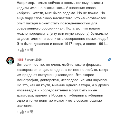
Например, только сейчас я понял, почему чекисты
ходили именно в кожанках... А значение слова
«абрек», кстати, мне было ведомо. Но не важно. Но
ещё пару слов скажу насчёт того, что «многовековой
опыт пахаря может стать повседневностью для
современного россиянина». Полагаю, что нацию
можно переделать (в ту или иную сторону) буквально
за десятилетия и воспитать совершенно новых людей.
Это было доказано и после 1917 года, и после 1991...
1
/
0
Сс
lisss
7 июля 2026
на
Вот если честно, не очень люблю такого формата
ко
«авторские» энциклопедии, а точнее не люблю, когда
им придают статус энциклопедии. Это скорее
монография, докторская, исследование или научпоп.
Но это, как ни крути, мнение одного автора, а у других
музееведов и исследователей могут быть иные
трактовки, причем в России от губернии к губернии
одно и то же понятие может иметь совсем разные
значения.
0
/
0