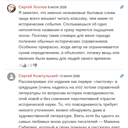
Сс
Сергей Хохлов
8 июля 2026
на
Я заметил, что именно незнакомые бытовые слова
ко
чаще всего мешают читать классику, чем какие-то
исторические события. Спотыкаешься об одно
непонятное название и сразу теряется ощущение
эпохи. Поэтому такие словари для меня гораздо
полезнее обычных исторических справочников.
Особенно прекрасно, когда автор не ограничивается
сухим определением, а объясняет, почему вещь или
явление были важны для людей своего времени.
0
/
0
Сс
Сергей Козетульский
13 июля 2026
на
Рассматриваю это издание как первую «ласточку» в
ко
грядущем (очень надеюсь на это) потоке справочной
литературы по вопросам истории повседневности,
этой новой и без сомнения перспективной отрасли
исторической науки. То, что повседневность требует
некоего уточнения, можно обнаружить даже в
художественной литературе. Взять хотя бы одного из
самых любимых мною русских писателей — Мамина-
Сибиряка, который в своих романах и рассказах дает