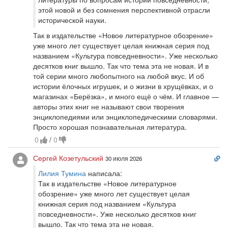
этой новой и без сомнения перспективной отрасли
исторической науки.
Так в издательстве «Новое литературное обозрение»
уже много лет существует целая книжная серия под
названием «Культура повседневности». Уже несколько
десятков книг вышло. Так что тема эта не новая. И в
той серии много любопытного на любой вкус. И об
истории ёлочных игрушек, и о жизни в хрущёвках, и о
магазинах «Берёзка», и много ещё о чём. И главное —
авторы этих книг не называют свои творения
энциклопедиями или энциклопедическими словарями.
Просто хорошая познавательная литература.
0
/
0
Сс
Сергей Козетульский
30 июля 2026
на
Лилия Тумина
написала:
ко
Так в издательстве «Новое литературное
обозрение» уже много лет существует целая
книжная серия под названием «Культура
повседневности». Уже несколько десятков книг
вышло. Так что тема эта не новая.