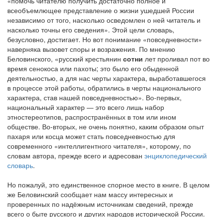
«помочь читателю получить достаточно полное и
всеобъемлющее представление о жизни ушедшей России
независимо от того, насколько осведомлен о ней читатель и
насколько точны его сведения». Этой цели словарь,
безусловно, достигает. Но вот понимание «повседневности»
наверняка вызовет споры и возражения. По мнению
Беловинского, «русский крестьянин
сотни
лет проливал пот во
время сенокоса или пахоты; это было его обыденной
деятельностью, а для нас черты характера, выработавшегося
в процессе этой работы, обратились в черты национального
характера, став нашей повседневностью». Во-первых,
национальный характер — это всего лишь набор
этностереотипов, распространённых в том или ином
обществе. Во-вторых, не очень понятно, каким образом опыт
пахаря или косца может стать повседневностью для
современного «интеллигентного читателя», которому, по
словам автора, прежде всего и адресован
энциклопедический
словарь
.
Но пожалуй, это единственное спорное место в книге. В целом
же Беловинский сообщает нам массу интересных и
проверенных по надёжным источникам сведений, прежде
всего о быте русского и других народов исторической России.