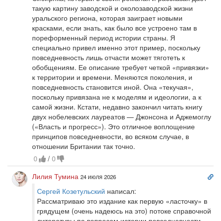
такую картину заводской и околозаводской жизни
уральского региона, которая заиграет новыми
красками, если знать, как было все устроено там в
пореформенный период истории страны. Я
специально привел именно этот пример, поскольку
повседневность лишь отчасти может тяготеть к
обобщениям. Ее описание требует четкой «привязки»
к территории и времени. Меняются поколения, и
повседневность становится иной. Она «текучая»,
поскольку привязана не к моделям и идеологии, а к
самой жизни. Кстати, недавно закончил читать книгу
двух нобелевских лауреатов — Джонсона и Аджемоглу
(«Власть и прогресс»). Это отличное воплощение
принципов повседневности, во всяком случае, в
отношении Британии так точно.
0
/
0
Сс
Лилия Тумина
24 июля 2026
на
Сергей Козетульский
написал:
ко
Рассматриваю это издание как первую «ласточку» в
грядущем (очень надеюсь на это) потоке справочной
литературы по вопросам истории повседневности,