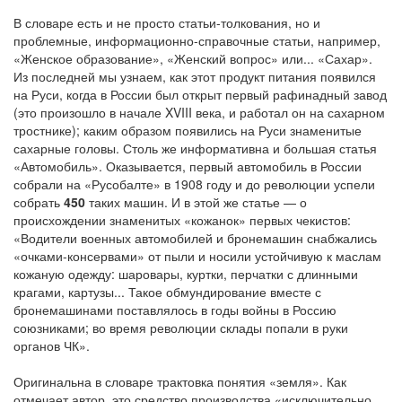
В словаре есть и не просто статьи-толкования, но и
проблемные, информационно-справочные статьи, например,
«Женское образование», «Женский вопрос» или... «Сахар».
Из последней мы узнаем, как этот продукт питания появился
на Руси, когда в России был открыт первый рафинадный завод
(это произошло в начале XVIII века, и работал он на сахарном
тростнике); каким образом появились на Руси знаменитые
сахарные головы. Столь же информативна и большая статья
«Автомобиль». Оказывается, первый автомобиль в России
собрали на «Русобалте» в 1908 году и до революции успели
собрать
450
таких машин. И в этой же статье — о
происхождении знаменитых «кожанок» первых чекистов:
«Водители военных автомобилей и бронемашин снабжались
«очками-консервами» от пыли и носили устойчивую к маслам
кожаную одежду: шаровары, куртки, перчатки с длинными
крагами, картузы... Такое обмундирование вместе с
бронемашинами поставлялось в годы войны в Россию
союзниками; во время революции склады попали в руки
органов ЧК».
Оригинальна в словаре трактовка понятия «земля». Как
отмечает автор, это средство производства «исключительно