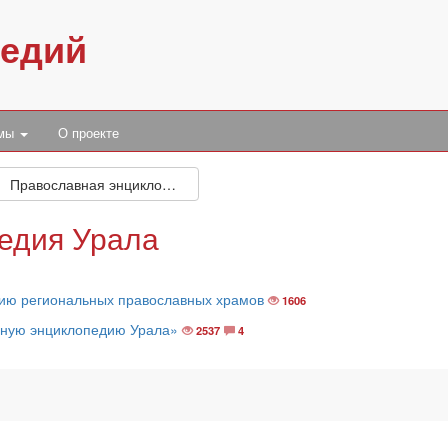
педий
умы
О проекте
Православная энциклопедия Урала
едия Урала
дию региональных православных храмов
1606
вную энциклопедию Урала»
2537
4