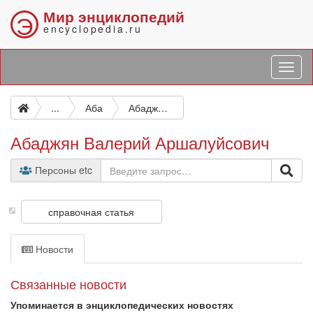
Мир энциклопедий
Э
encyclopedia.ru
...
Аба
Абаджян Валерий Аршалуйсович
Абаджян Валерий Аршалуйсович
Персоны etc
справочная статья
Новости
Связанные новости
Упоминается в энциклопедических новостях