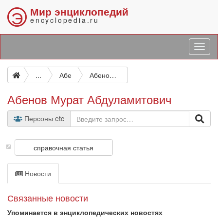
Мир энциклопедий
Э
encyclopedia.ru
...
Абе
Абенов Мурат Абдуламитович
Абенов Мурат Абдуламитович
Персоны etc
справочная статья
Новости
Связанные новости
Упоминается в энциклопедических новостях