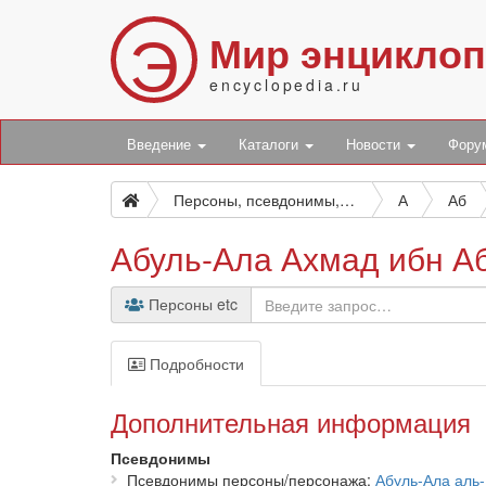
Э
Мир энцикло
encyclopedia.ru
Введение
Каталоги
Новости
Фор
Персоны, псевдонимы, персонажи и боты
А
Аб
Абуль-Ала Ахмад ибн Аб
Персоны etc
Подробности
Дополнительная информация
Псевдонимы
Псевдонимы персоны/персонажа
Абуль-Ала аль