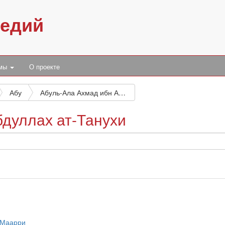
педий
умы
О проекте
Абу
Абуль-Ала Ахмад ибн Абдуллах ат-Танухи
дуллах ат-Танухи
-Маарри