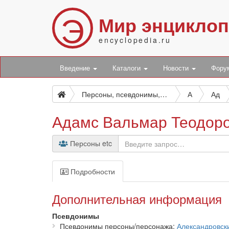
Э
Мир энцикло
encyclopedia.ru
Введение
Каталоги
Новости
Фор
Персоны, псевдонимы, персонажи и боты
А
Ад
Адамс Вальмар Теодор
Персоны etc
Подробности
Дополнительная информация
Псевдонимы
Псевдонимы персоны/персонажа
Александровск