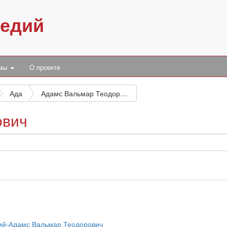
педий
умы
О проекте
Ада
Адамс Вальмар Теодорович
ович
ий-Адамс Вальмар Теодорович