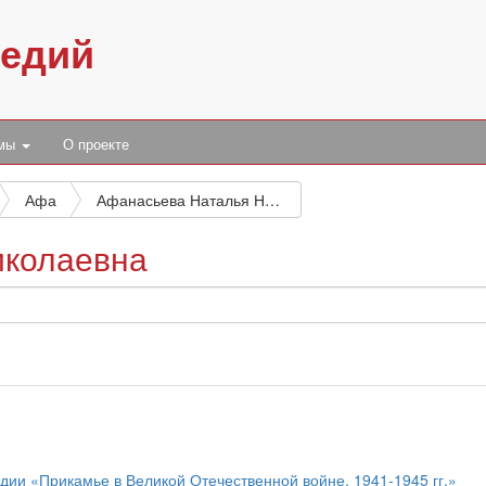
педий
умы
О проекте
Афа
Афанасьева Наталья Николаевна
иколаевна
дии «Прикамье в Великой Отечественной войне, 1941-1945 гг.»