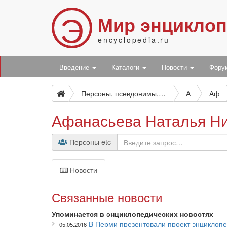
Э
Мир энцикло
encyclopedia.ru
Введение
Каталоги
Новости
Фор
Персоны, псевдонимы, персонажи и боты
А
Аф
Афанасьева Наталья Н
Персоны etc
Новости
Связанные новости
Упоминается в энциклопедических новостях
В Перми презентовали проект энциклопе
05.05.2016