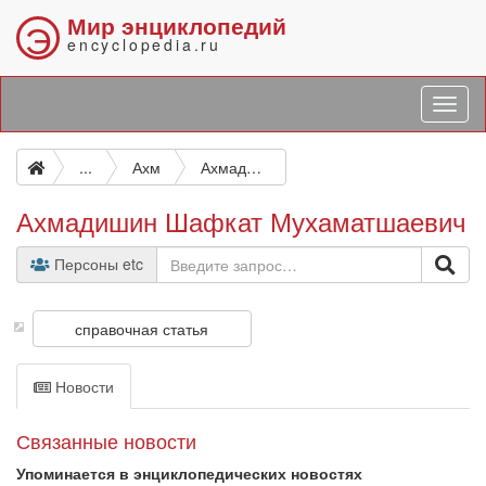
Мир энциклопедий
Э
encyclopedia.ru
...
Ахм
Ахмадишин Шафкат Мухаматшаевич
Ахмадишин Шафкат Мухаматшаевич
Персоны etc
справочная статья
Новости
Связанные новости
Упоминается в энциклопедических новостях