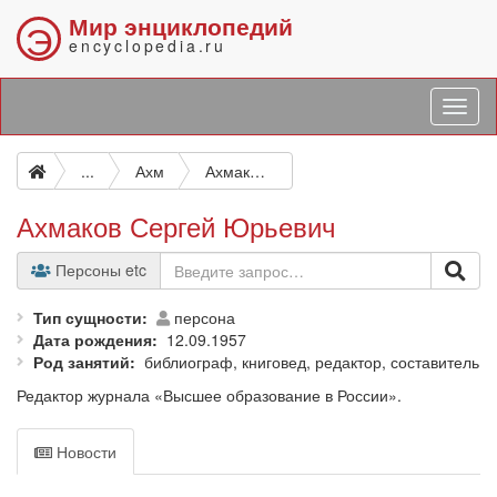
Мир энциклопедий
Э
encyclopedia.ru
...
Ахм
Ахмаков Сергей Юрьевич
Ахмаков Сергей Юрьевич
Персоны etc
Тип сущности
персона
Дата рождения
12.09.1957
Род занятий
библиограф, книговед, редактор, составитель
Редактор журнала «Высшее образование в России».
Новости