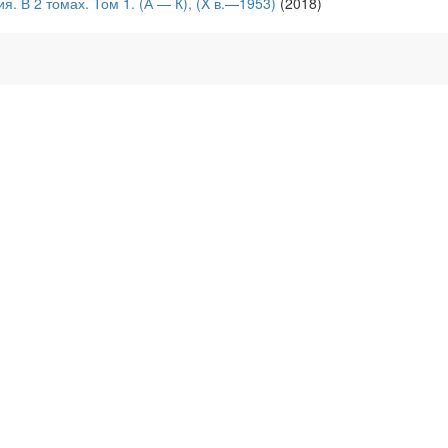
. В 2 томах. Том 1. (А — К), (X в.—1953)
(2018)