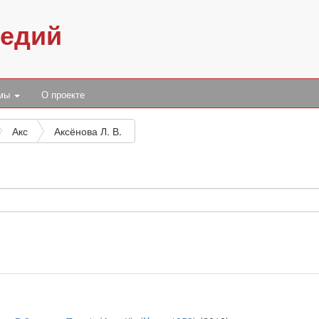
педий
умы
О проекте
Акс
Аксёнова Л. В.