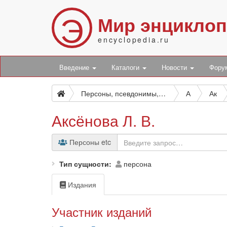
Э
Мир энцикло
encyclopedia.ru
Введение
Каталоги
Новости
Фор
Персоны, псевдонимы, персонажи и боты
А
Ак
Аксёнова Л. В.
Персоны etc
Тип сущности
персона
Издания
Участник изданий