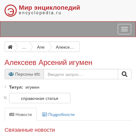
Мир энциклопедий
Э
encyclopedia.ru
...
Але
Алексеев Арсений игумен
Алексеев Арсений игумен
Персоны etc
Титул
игумен
справочная статья
Новости
Подробности
Связанные новости