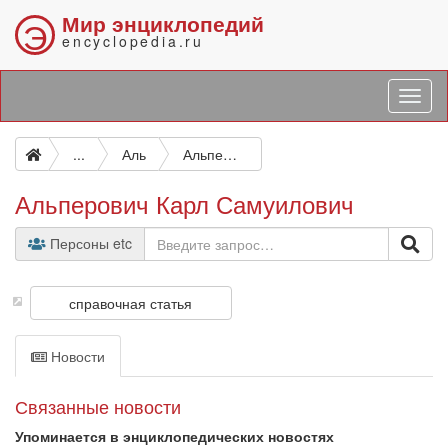
Мир энциклопедий
Э
encyclopedia.ru
...
Аль
Альперович Карл Самуилович
Альперович Карл Самуилович
Персоны etc
справочная статья
Новости
Связанные новости
Упоминается в энциклопедических новостях