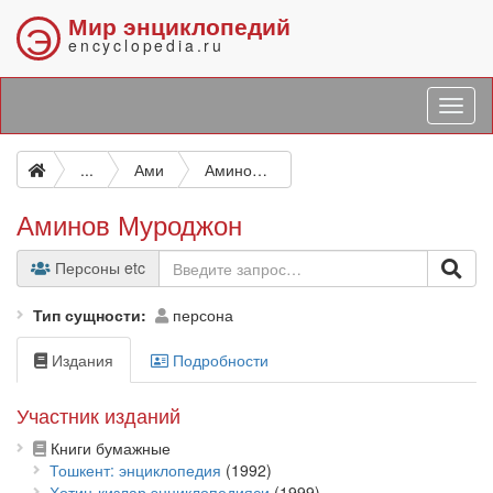
Мир энциклопедий
Э
encyclopedia.ru
...
Ами
Аминов Муроджон
Аминов Муроджон
Персоны etc
Тип сущности
персона
Издания
Подробности
Участник изданий
Книги бумажные
Тошкент: энциклопедия
(1992)
Хотин-қизлар энциклопедияси
(1999)